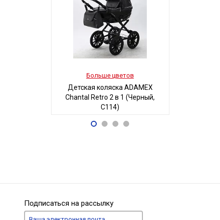
Больше цветов
Боль
Детская коляска ADAMEX
Детская
Chantal Retro 2 в 1 (Черный,
MAGICO-MI
C114)
Б
68 700
5
Р
Подписаться на рассылку