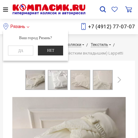
+7 (4912) 77-07-07
Рязань
Ваш город Рязань?
Главная
Каталог
Детские коляски
Текстиль
НЕТ
ДА
Уголок с кружевом для пледа (с жёстким вкладышем) Lappetti
Next