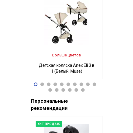
Больше цветов
Боль
Детская коляска Anex Eli 3 в
Детская ко
1 (Белый, Muse)
3 в 1
96 490
32
Р
Персональные
рекомендации
ХИТ ПРОДАЖ