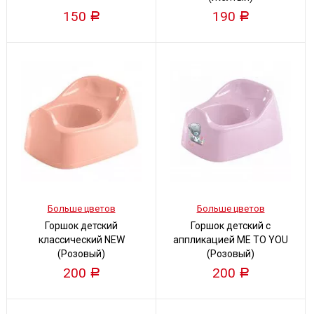
150
190
Р
Р
Больше цветов
Больше цветов
Горшок детский
Горшок детский с
классический NEW
аппликацией ME TO YOU
(Розовый)
(Розовый)
200
200
Р
Р