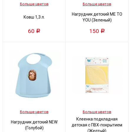
Больше цветов
Больше цветов
Нагрудник детский ME TO
Ковш 1,3 л.
YOU (Зеленый)
60
150
Р
Р
Больше цветов
Больше цветов
Клеенка подкладная
Нагрудник детский NEW
детская с ПВХ-покрытием
(Голубой)
(Желтый)