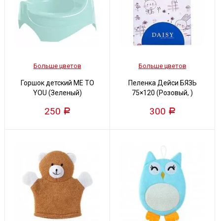
Больше цветов
Больше цветов
Горшок детский ME TO
Пеленка Дейси БЯЗЬ
YOU (Зеленый)
75×120 (Розовый, )
250
300
Р
Р