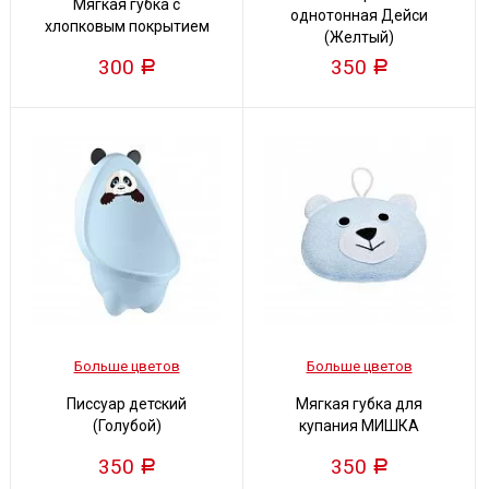
Мягкая губка с
однотонная Дейси
хлопковым покрытием
(Желтый)
300
350
Р
Р
Больше цветов
Больше цветов
Писсуар детский
Мягкая губка для
(Голубой)
купания МИШКА
350
350
Р
Р