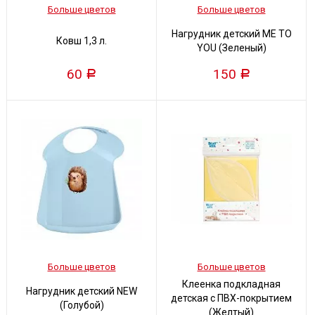
Больше цветов
Больше цветов
Нагрудник детский ME TO
Ковш 1,3 л.
YOU (Зеленый)
60
150
Р
Р
Больше цветов
Больше цветов
Клеенка подкладная
Нагрудник детский NEW
детская с ПВХ-покрытием
(Голубой)
(Желтый)