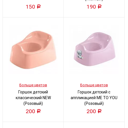
150
190
Р
Р
Больше цветов
Больше цветов
Горшок детский
Горшок детский с
классический NEW
аппликацией ME TO YOU
(Розовый)
(Розовый)
200
200
Р
Р