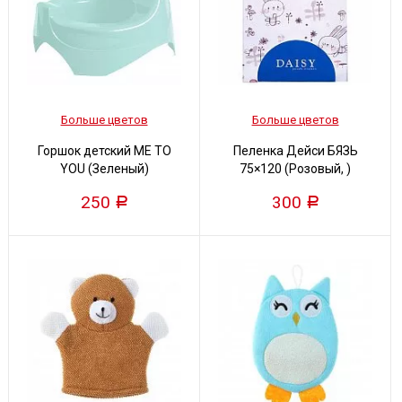
Больше цветов
Больше цветов
Горшок детский ME TO
Пеленка Дейси БЯЗЬ
YOU (Зеленый)
75×120 (Розовый, )
250
300
Р
Р