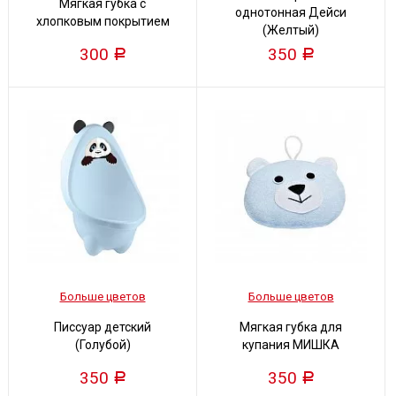
Мягкая губка с
однотонная Дейси
хлопковым покрытием
(Желтый)
300
350
Р
Р
Больше цветов
Больше цветов
Писсуар детский
Мягкая губка для
(Голубой)
купания МИШКА
350
350
Р
Р