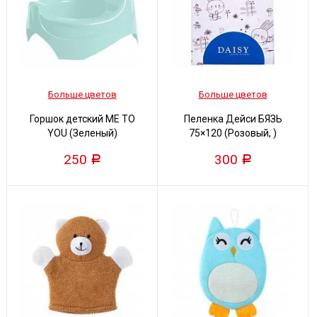
Больше цветов
Больше цветов
Горшок детский ME TO
Пеленка Дейси БЯЗЬ
YOU (Зеленый)
75×120 (Розовый, )
250
300
Р
Р