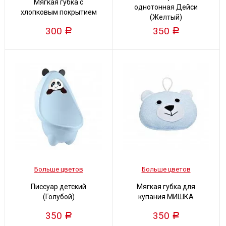
Мягкая губка с
однотонная Дейси
хлопковым покрытием
(Желтый)
300
350
Р
Р
Больше цветов
Больше цветов
Писсуар детский
Мягкая губка для
(Голубой)
купания МИШКА
350
350
Р
Р