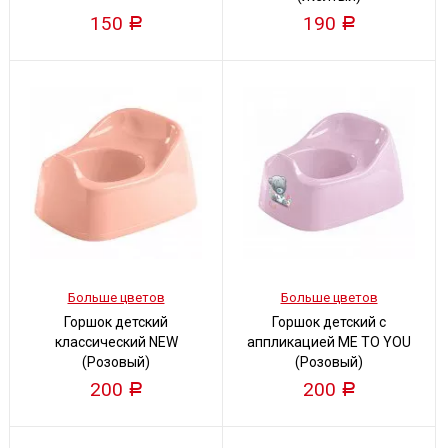
150
190
Р
Р
Больше цветов
Больше цветов
Горшок детский
Горшок детский с
классический NEW
аппликацией ME TO YOU
(Розовый)
(Розовый)
200
200
Р
Р