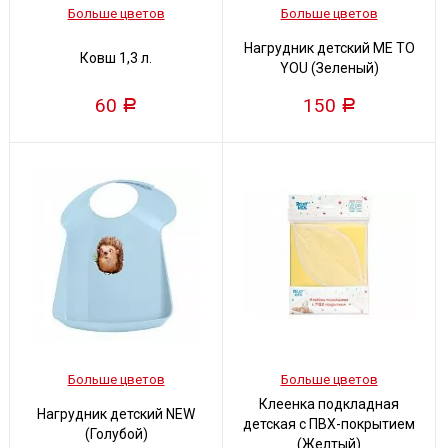
Больше цветов
Больше цветов
Нагрудник детский ME TO
Ковш 1,3 л.
YOU (Зеленый)
60
150
Р
Р
Больше цветов
Больше цветов
Клеенка подкладная
Нагрудник детский NEW
детская с ПВХ-покрытием
(Голубой)
(Желтый)