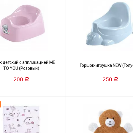
к детский с аппликацией ME
Горшок-игрушка NEW (Голу
TO YOU (Розовый)
200
250
Р
Р