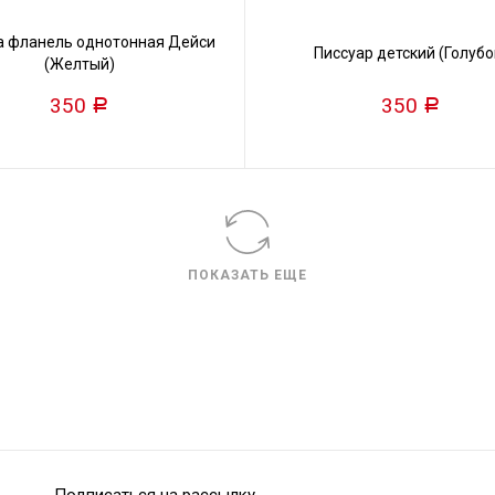
а фланель однотонная Дейси
Писсуар детский (Голубо
(Желтый)
350
350
Р
Р
ПОКАЗАТЬ ЕЩЕ