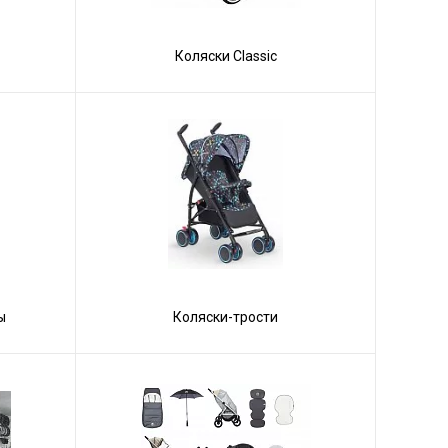
Коляски Сlassic
ы
Коляски-трости