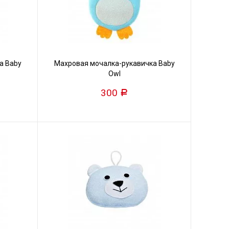
а Baby
Махровая мочалка-рукавичка Baby
Owl
300
Р