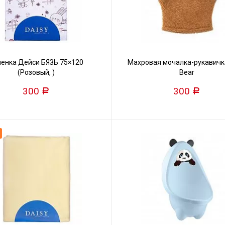
енка Дейси БЯЗЬ 75×120
Махровая мочалка-рукавичк
(Розовый, )
Bear
300
300
Р
Р