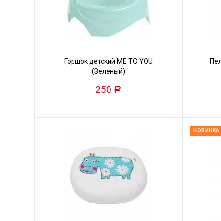
Горшок детский ME TO YOU
Пел
(Зеленый)
250
Р
НОВИНКА