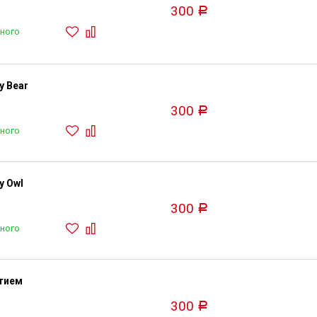
300
Р
ного
y Bear
300
Р
ного
y Owl
300
Р
ного
ытием
300
Р