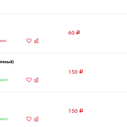
60
Р
ало
еленый)
150
Р
ного
150
Р
ного