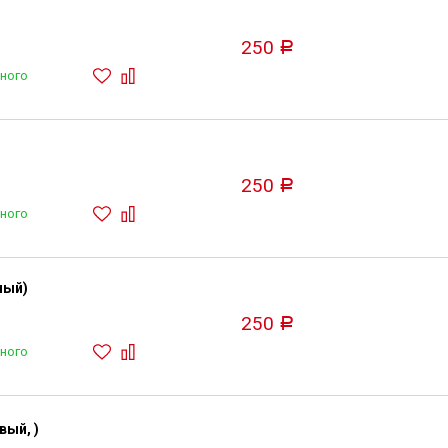
250
Р
ного
250
Р
ного
ный)
250
Р
ного
вый, )