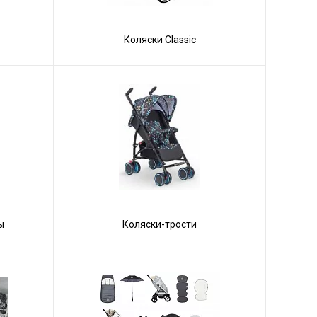
Коляски Сlassic
ы
Коляски-трости