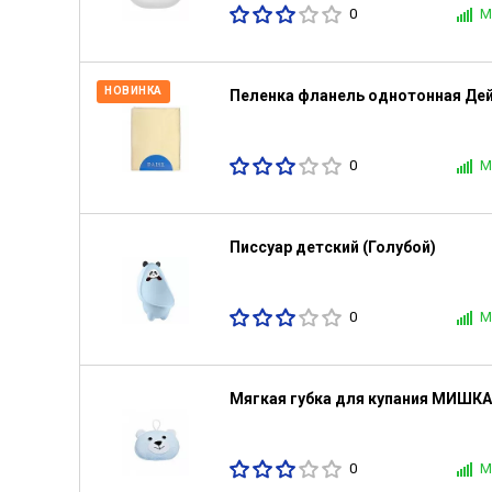
0
М
НОВИНКА
Пеленка фланель однотонная Де
0
М
Писсуар детский (Голубой)
0
М
Мягкая губка для купания МИШКА
0
М