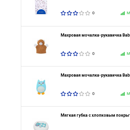
0
М
Махровая мочалка-рукавичка Bab
0
М
Махровая мочалка-рукавичка Bab
0
М
Мягкая губка с хлопковым покр