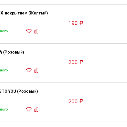
ПВХ-покрытием (Желтый)
190
Р
ного
W (Розовый)
200
Р
ного
E TO YOU (Розовый)
200
Р
ного