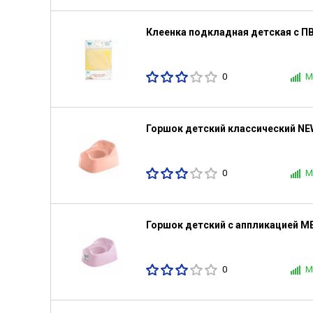
Клеенка подкладная детская с 
0
М
Горшок детский классический NE
0
М
Горшок детский с аппликацией M
0
М