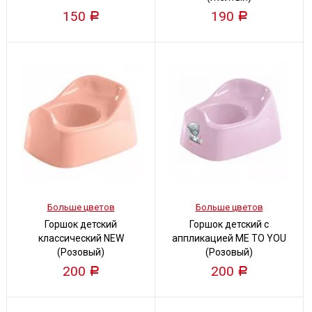
150
190
Р
Р
Больше цветов
Больше цветов
Горшок детский
Горшок детский с
классический NEW
аппликацией ME TO YOU
(Розовый)
(Розовый)
200
200
Р
Р