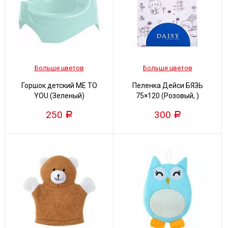
Больше цветов
Больше цветов
Горшок детский ME TO
Пеленка Дейси БЯЗЬ
YOU (Зеленый)
75×120 (Розовый, )
250
300
Р
Р