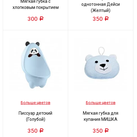
Мягкая губка с
однотонная Дейси
хлопковым покрытием
(Желтый)
300
350
Р
Р
Больше цветов
Больше цветов
Писсуар детский
Мягкая губка для
(Голубой)
купания МИШКА
350
350
Р
Р