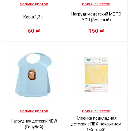
Больше цветов
Больше цветов
Нагрудник детский ME TO
Ковш 1,3 л.
YOU (Зеленый)
60
150
Р
Р
Больше цветов
Больше цветов
Клеенка подкладная
Нагрудник детский NEW
детская с ПВХ-покрытием
(Голубой)
(Желтый)