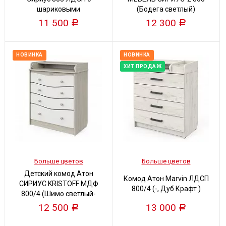
шариковыми
(Бодега светлый)
направляющими (Бодега
11 500
12 300
Р
Р
светлый- белый )
НОВИНКА
НОВИНКА
ХИТ ПРОДАЖ
Больше цветов
Больше цветов
Детский комод Атон
Комод Атон Marvin ЛДСП
СИРИУС KRISTOFF МДФ
800/4 (-, Дуб Крафт )
800/4 (Шимо светлый-
белый)
12 500
13 000
Р
Р