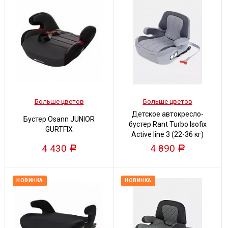
Больше цветов
Больше цветов
Детское автокресло-
Бустер Osann JUNIOR
бустер Rant Turbo Isofix
GURTFIX
Active line 3 (22-36 кг)
(Серый)
4 430
4 890
Р
Р
НОВИНКА
НОВИНКА