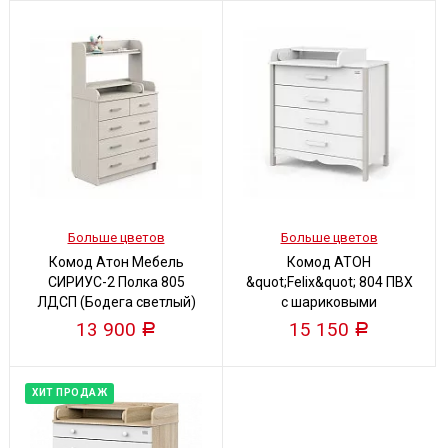
Больше цветов
Больше цветов
Комод Атон Мебель
Комод АТОН
СИРИУС-2 Полка 805
&quot;Felix&quot; 804 ПВХ
ЛДСП (Бодега светлый)
с шариковыми
направляющими (Белый,
13 900
15 150
Р
Р
белый-кашемир )
ХИТ ПРОДАЖ