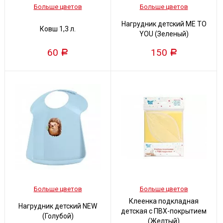
Больше цветов
Больше цветов
Нагрудник детский ME TO
Ковш 1,3 л.
YOU (Зеленый)
60
150
Р
Р
Больше цветов
Больше цветов
Клеенка подкладная
Нагрудник детский NEW
детская с ПВХ-покрытием
(Голубой)
(Желтый)