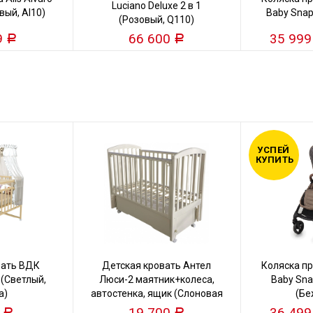
Luciano Deluxe 2 в 1
вый, Al10)
Baby Snap
(Розовый, Q110)
9
66 600
35 99
Р
Р
УСПЕЙ
КУПИТЬ
вать ВДК
Детская кровать Антел
Коляска пр
 (Светлый,
Люси-2 маятник+колеса,
Baby Snap
а)
автостенка, ящик (Слоновая
(Бе
кость)
0
19 700
36 49
Р
Р