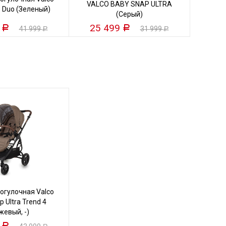
VALCO BABY SNAP ULTRA
 Duo (Зеленый)
(Серый)
9
25 499
Р
Р
41 999
31 999
Р
Р
огулочная Valco
 Ultra Trend 4
жевый, -)
9
Р