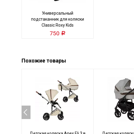
Универсальный
подстаканник для коляски
Classic Roxy Kids
750
Р
Похожие товары
Детская коляска Anex Eli 3 в
Детская коляска