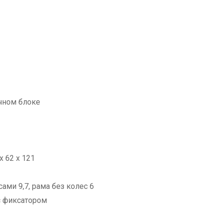
чном блоке
х 62 х 121
есами 9,7, рама без колес 6
с фиксатором