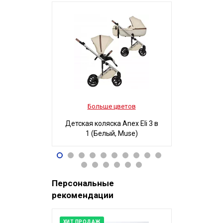
Больше цветов
Боль
Детская коляска Anex Eli 3 в
Детская ко
1 (Белый, Muse)
3 в 1
96 490
32
Р
Персональные
рекомендации
ХИТ ПРОДАЖ