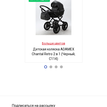
Больше цветов
Боль
Детская коляска ADAMEX
Детская
Chantal Retro 2 в 1 (Черный,
MAGICO-MI
C114)
Б
68 700
5
Р
Подписаться на рассылку