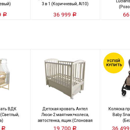
Luciano
жевый)
3 в 1 (Коричневый, Al10)
(Розо
9
36 999
66
Р
Р
УСПЕЙ
КУПИТЬ
вать ВДК
Детская кровать Антел
Коляска пр
 (Светлый,
Люси-2 маятник+колеса,
Baby Snap
а)
автостенка, ящик (Слоновая
(Бе
кость)
0
19 700
36 49
Р
Р