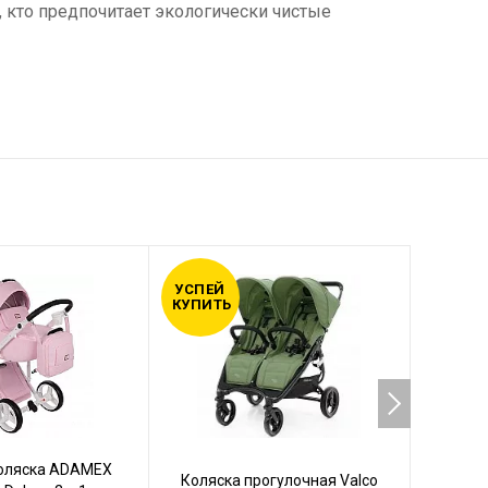
 кто предпочитает экологически чистые
УСПЕЙ
УСПЕЙ
КУПИТЬ
КУПИТ
коляска ADAMEX
Кол
Коляска прогулочная Valco