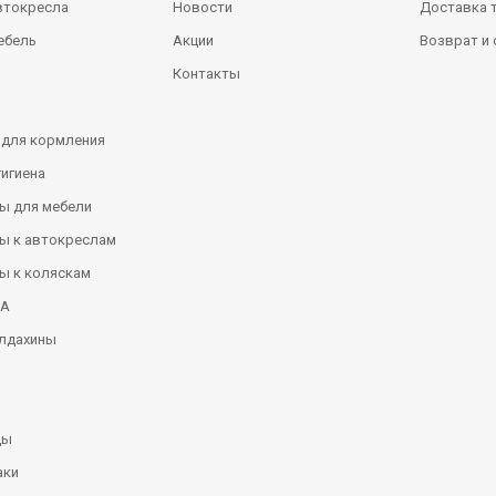
втокресла
Новости
Доставка 
ебель
Акции
Возврат и
Контакты
 для кормления
гигиена
ы для мебели
ы к автокреслам
ы к коляскам
КА
алдахины
ды
аки