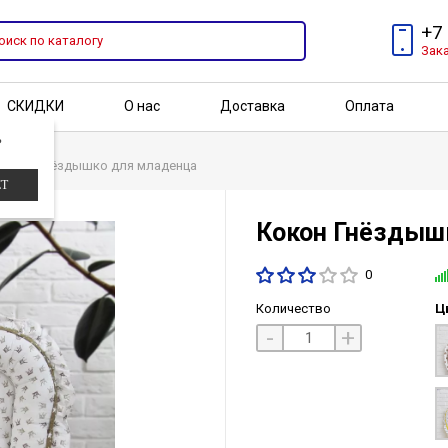
+7
Зак
СКИДКИ
О нас
Доставка
Оплата
?
Бренды
Акции
Кокон Гнёздышко для младенца
ЕТ
Кокон Гнёздышк
0
Количество
Ц
-
+