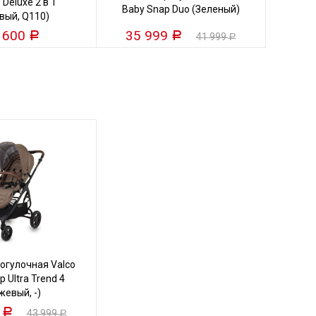
 Deluxe 2 в 1
VALC
Baby Snap Duo (Зеленый)
вый, Q110)
 600
35 999
25
Р
Р
41 999
Р
огулочная Valco
 Ultra Trend 4
жевый, -)
9
Р
43 999
Р