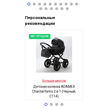
96 490
32
Р
Персональные
рекомендации
ХИТ ПРОДАЖ
Больше цветов
Боль
Детская коляска ADAMEX
Детская
Chantal Retro 2 в 1 (Черный,
MAGICO-MI
C114)
Б
68 700
5
Р