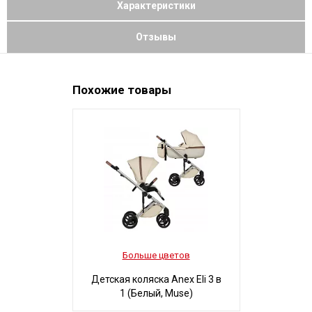
Характеристики
Отзывы
Похожие товары
Больше цветов
Боль
Детская коляска Anex Eli 3 в
Детская ко
1 (Белый, Muse)
3 в 1