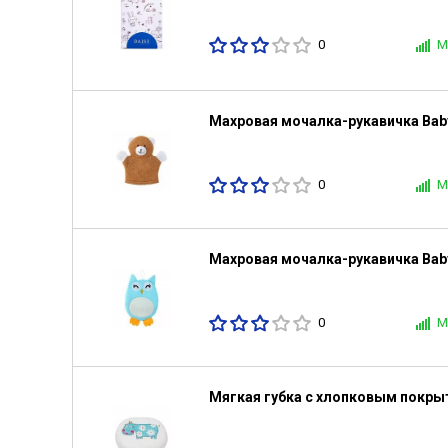
0
М
Махровая мочалка-рукавичка Bab
0
М
Махровая мочалка-рукавичка Bab
0
М
Мягкая губка с хлопковым покр