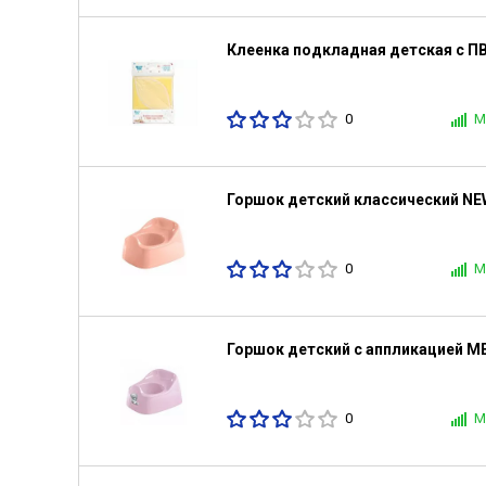
Клеенка подкладная детская с 
0
М
Горшок детский классический NE
0
М
Горшок детский с аппликацией M
0
М