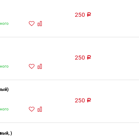
250
Р
ного
250
Р
ного
ный)
250
Р
ного
вый, )