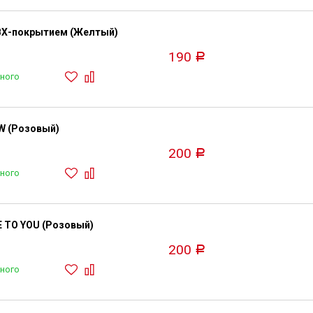
ПВХ-покрытием (Желтый)
190
Р
ного
W (Розовый)
200
Р
ного
E TO YOU (Розовый)
200
Р
ного