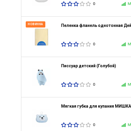
0
М
НОВИНКА
Пеленка фланель однотонная Де
0
М
Писсуар детский (Голубой)
0
М
Мягкая губка для купания МИШКА
0
М