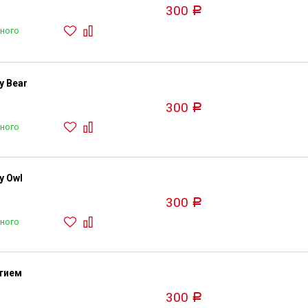
300
Р
ного
y Bear
300
Р
ного
y Owl
300
Р
ного
ытием
300
Р