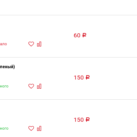
60
Р
ало
еленый)
150
Р
ного
150
Р
ного