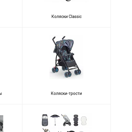
Коляски Сlassic
ы
Коляски-трости