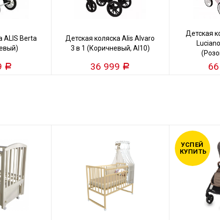
Детская 
 ALIS Berta
Детская коляска Alis Alvaro
Luciano
жевый)
3 в 1 (Коричневый, Al10)
(Розо
9
36 999
66
Р
Р
УСПЕЙ
КУПИТЬ