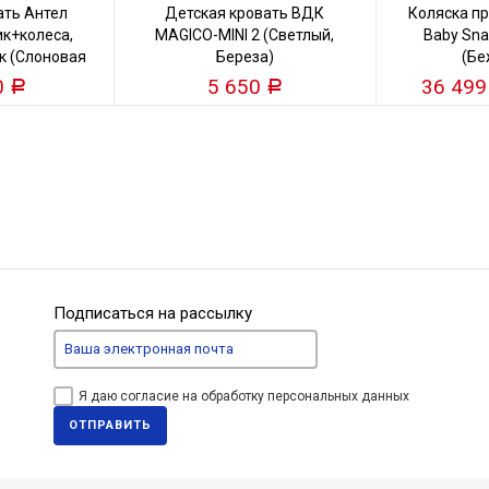
ать Антел
Детская кровать ВДК
Коляска пр
к+колеса,
MAGICO-MINI 2 (Светлый,
Baby Snap
к (Слоновая
Береза)
(Бе
)
0
5 650
36 49
Р
Р
Подписаться на рассылку
Я даю согласие на обработку персональных данных
ОТПРАВИТЬ