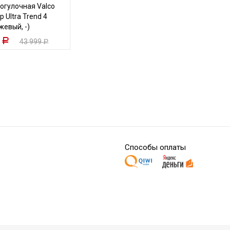
огулочная Valco
 Ultra Trend 4
жевый, -)
9
Р
43 999
Р
Способы оплаты