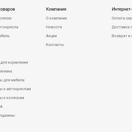
товаров
Компания
Интернет
оляски
О компании
Оплата за
втокресла
Новости
Доставка 
ебель
Акции
Возврат и
Контакты
 для кормления
гигиена
ы для мебели
ы к автокреслам
ы к коляскам
КА
алдахины