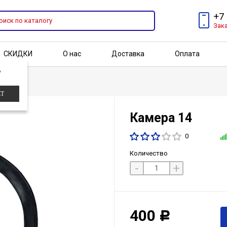
+7
Зак
СКИДКИ
О нас
Доставка
Оплата
?
Бренды
Акции
ЕТ
Камера 14
0
Количество
-
+
400
Р