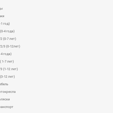
ды
аки
-1 год)
(0-4 года)
2 (0-7 лет)
/2/3 (0-12лет)
-4 года)
( 1-7 лет)
3 (1-12 лет)
(3-12 лет)
ебель
втокресла
оляски
ранспорт