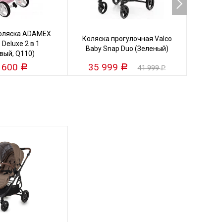
коляска ADAMEX
Кол
Коляска прогулочная Valco
 Deluxe 2 в 1
VALC
Baby Snap Duo (Зеленый)
вый, Q110)
 600
35 999
25
Р
Р
41 999
Р