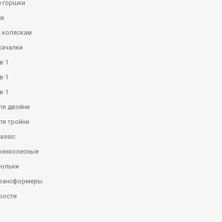
 горшки
и
к коляскам
качалки
в 1
в 1
в 1
ля двойни
ля тройни
assic
рехколесные
люльки
трансформеры
рости