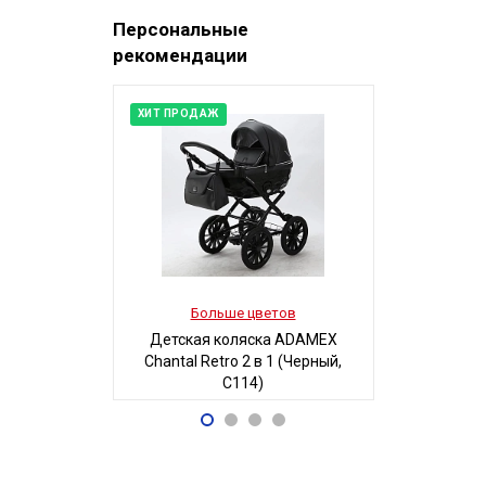
Персональные
рекомендации
ХИТ ПРОДАЖ
Больше цветов
Боль
Детская коляска ADAMEX
Детская 
Chantal Retro 2 в 1 (Черный,
Люси-2 м
C114)
автостенка
68 700
19
Р