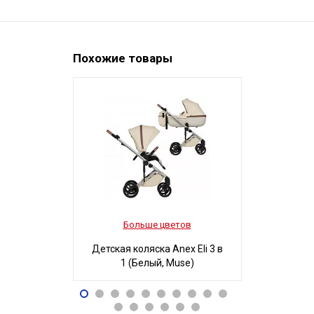
Похожие товары
Больше цветов
Боль
Детская коляска Anex Eli 3 в
Детская ко
1 (Белый, Muse)
3 в 1
96 490
32
Р