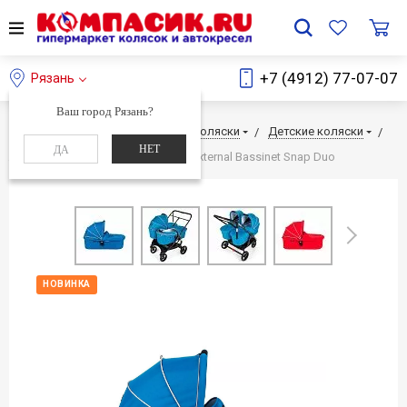
+7 (4912) 77-07-07
Рязань
Ваш город Рязань?
Главная
Каталог
Детские коляски
Детские коляски
НЕТ
ДА
Люлька для колясок Valco Baby External Bassinet Snap Duo
Next
НОВИНКА