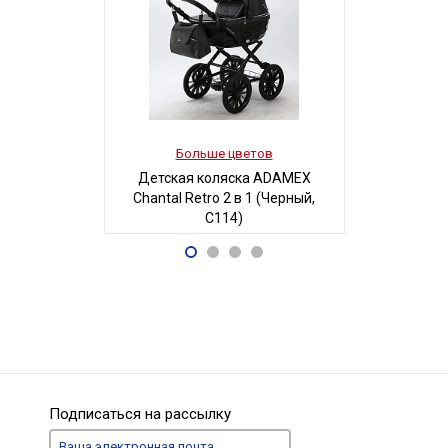
Больше цветов
Боль
Детская коляска ADAMEX
Детская
Chantal Retro 2 в 1 (Черный,
MAGICO-MI
C114)
Б
68 700
5
Р
Подписаться на рассылку