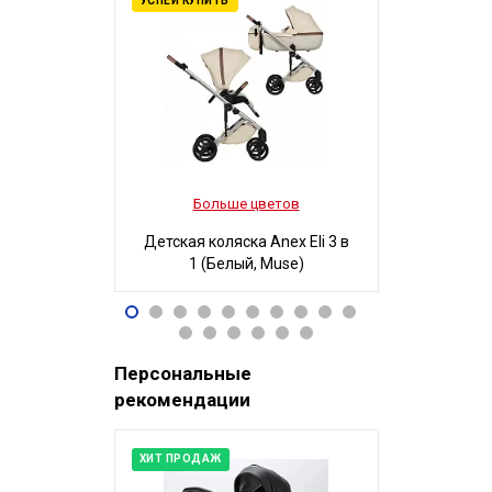
УСПЕЙ КУПИТЬ
Больше цветов
Боль
Детская коляска Anex Eli 3 в
Детская ко
1 (Белый, Muse)
3 в 1
96 490
32
Р
Персональные
рекомендации
ХИТ ПРОДАЖ