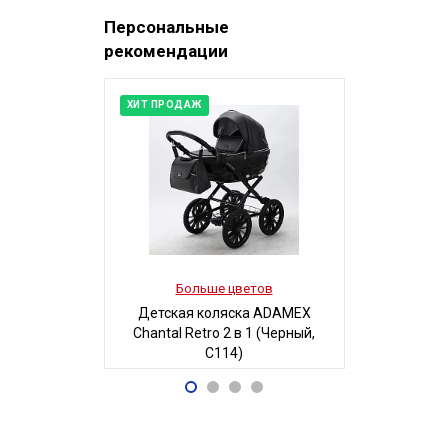
Персональные
рекомендации
ХИТ ПРОДАЖ
Больше цветов
Боль
Детская коляска ADAMEX
Детская
Chantal Retro 2 в 1 (Черный,
MAGICO-MI
C114)
Б
68 700
5
Р