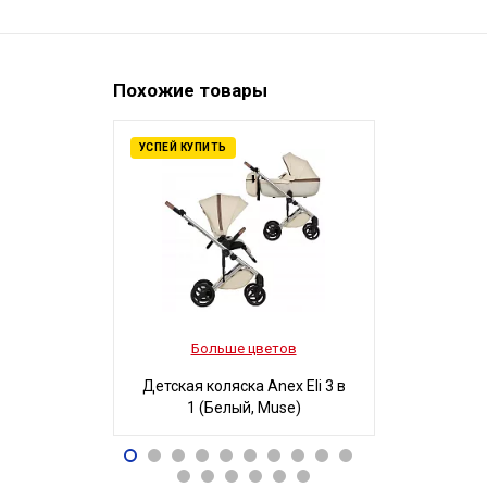
Похожие товары
УСПЕЙ КУПИТЬ
Больше цветов
Боль
Детская коляска Anex Eli 3 в
Детская ко
1 (Белый, Muse)
3 в 1
96 490
32
Р