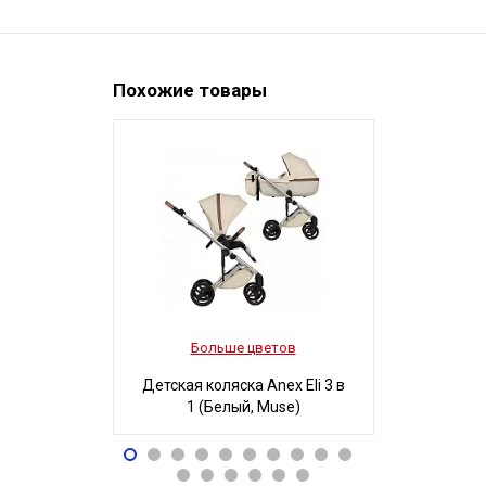
Похожие товары
Больше цветов
Боль
Детская коляска Anex Eli 3 в
Детская ко
1 (Белый, Muse)
3 в 1
96 490
32
Р