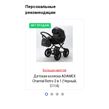
Персональные
рекомендации
ХИТ ПРОДАЖ
Больше цветов
Боль
Детская коляска ADAMEX
Детская 
Chantal Retro 2 в 1 (Черный,
Люси-2 м
C114)
автостенка
68 700
19
Р