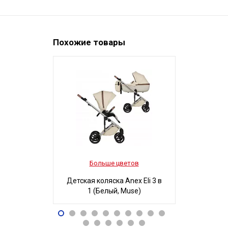
Похожие товары
Больше цветов
Боль
Детская коляска Anex Eli 3 в
Детская ко
1 (Белый, Muse)
3 в 1
96 490
32
Р