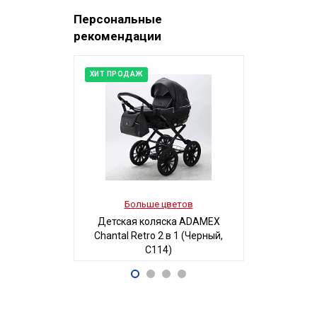
Персональные
рекомендации
ХИТ ПРОДАЖ
Больше цветов
Боль
Детская коляска ADAMEX
Детская 
Chantal Retro 2 в 1 (Черный,
Люси-2 м
C114)
автостенка
68 700
19
Р