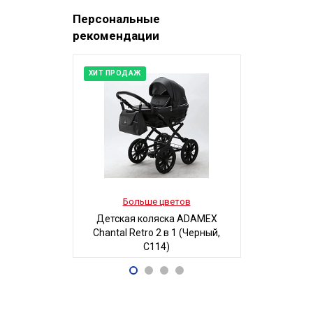
Персональные
рекомендации
ХИТ ПРОДАЖ
Больше цветов
Боль
Детская коляска ADAMEX
Детская
Chantal Retro 2 в 1 (Черный,
MAGICO-MI
C114)
Б
68 700
5
Р