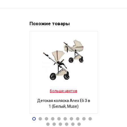
Похожие товары
Больше цветов
Боль
Детская коляска Anex Eli 3 в
Детская ко
1 (Белый, Muse)
3 в 1
96 490
32
Р