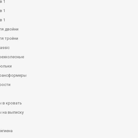
в 1
в 1
в 1
ля двойни
ля тройни
assic
рехколесные
люльки
трансформеры
рости
 в кровать
 на выписку
гигиена