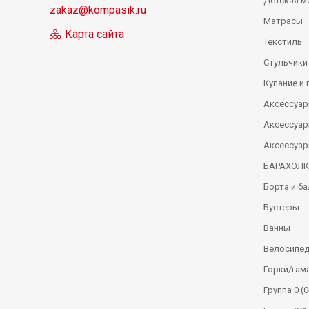
Детская м
zakaz@kompasik.ru
Матрасы
Карта сайта
Текстиль
Стульчики
Купание и 
Аксессуар
Аксессуар
Аксессуар
БАРАХОЛ
Борта и б
Бустеры
Ванны
Велосипе
Горки/гам
Группа 0 (0