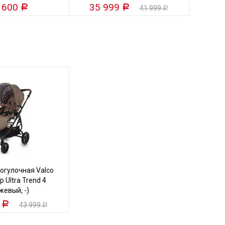
 600
35 999
25
Р
Р
41 999
Р
огулочная Valco
 Ultra Trend 4
жевый, -)
9
Р
43 999
Р