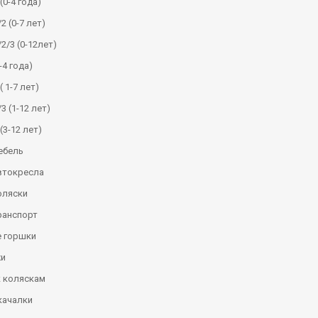
(0-4 года)
2 (0-7 лет)
/2/3 (0-12лет)
-4 года)
( 1-7 лет)
3 (1-12 лет)
(3-12 лет)
ебель
втокресла
оляски
ранспорт
 горшки
и
к коляскам
качалки