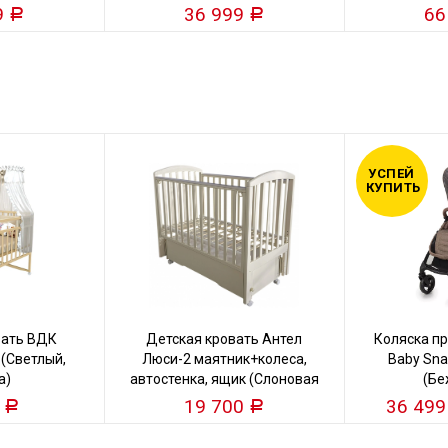
9
36 999
66
Р
Р
УСПЕЙ
КУПИТЬ
вать ВДК
Детская кровать Антел
Коляска пр
 (Светлый,
Люси-2 маятник+колеса,
Baby Snap
а)
автостенка, ящик (Слоновая
(Бе
кость)
0
19 700
36 49
Р
Р