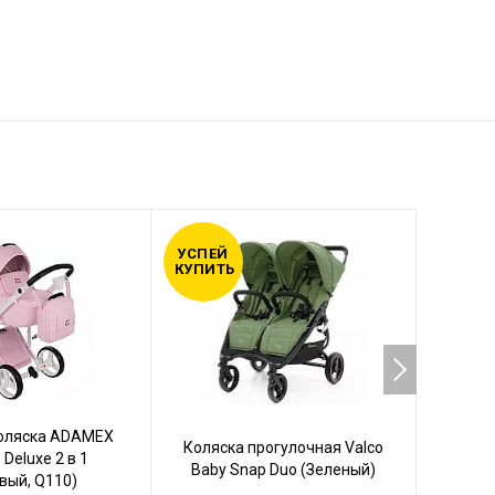
УСПЕЙ
УСПЕЙ
КУПИТЬ
КУПИТ
коляска ADAMEX
Кол
Коляска прогулочная Valco
 Deluxe 2 в 1
VALC
Baby Snap Duo (Зеленый)
вый, Q110)