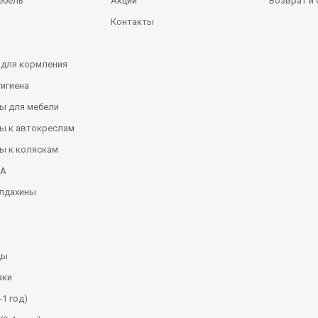
ебель
Акции
Возврат и
Контакты
 для кормления
гигиена
ы для мебели
ы к автокреслам
ы к коляскам
КА
алдахины
ды
аки
-1 год)