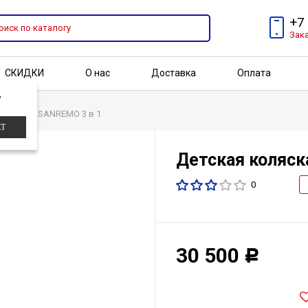
+7
Зак
СКИДКИ
О нас
Доставка
Оплата
?
Бренды
Акции
ка Lonex SANREMO 3 в 1
ЕТ
Детская коляск
0
30 500
Р