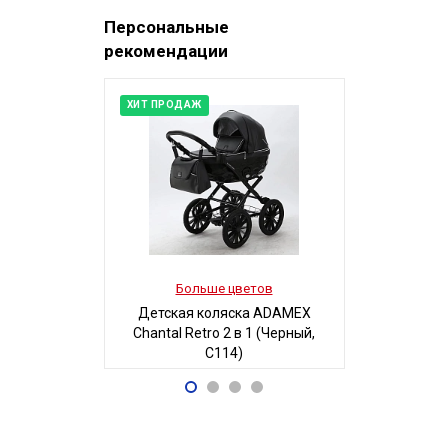
Персональные
рекомендации
ХИТ ПРОДАЖ
Больше цветов
Боль
Детская коляска ADAMEX
Детская 
Chantal Retro 2 в 1 (Черный,
Люси-2 м
C114)
автостенка
68 700
19
Р