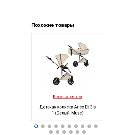
Похожие товары
Больше цветов
Боль
Детская коляска Anex Eli 3 в
Детская ко
1 (Белый, Muse)
3 в 1
96 490
32
Р