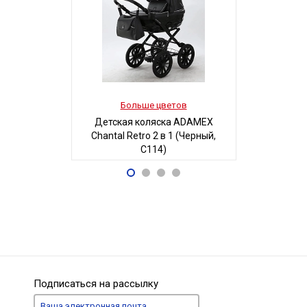
Больше цветов
Боль
Детская коляска ADAMEX
Детская 
Chantal Retro 2 в 1 (Черный,
Люси-2 м
C114)
автостенка
68 700
19
Р
Подписаться на рассылку