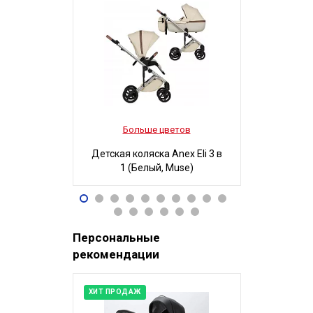
Больше цветов
Боль
Детская коляска Anex Eli 3 в
Детская ко
1 (Белый, Muse)
3 в 1
96 490
32
Р
Персональные
рекомендации
ХИТ ПРОДАЖ