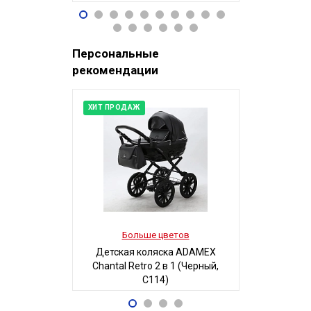
96 490
32
Р
Персональные
рекомендации
ХИТ ПРОДАЖ
Больше цветов
Боль
Детская коляска ADAMEX
Детская 
Chantal Retro 2 в 1 (Черный,
Люси-2 м
C114)
автостенка
68 700
19
Р