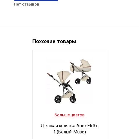
Нет отзывов
Похожие товары
Больше цветов
Боль
Детская коляска Anex Eli 3 в
Детская ко
1 (Белый, Muse)
3 в 1