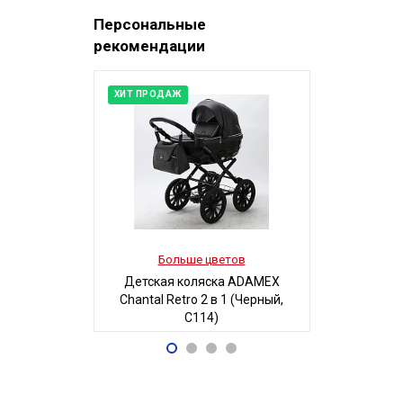
Персональные
рекомендации
ХИТ ПРОДАЖ
Больше цветов
Боль
Детская коляска ADAMEX
Детская 
Chantal Retro 2 в 1 (Черный,
Люси-2 м
C114)
автостенка
68 700
19
Р