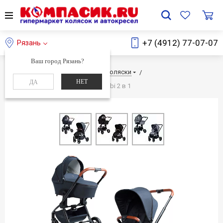
+7 (4912) 77-07-07
Рязань
Ваш город Рязань?
Главная
Каталог
Детские коляски
НЕТ
ДА
Детская коляска Moon Resea Kombi 2 в 1