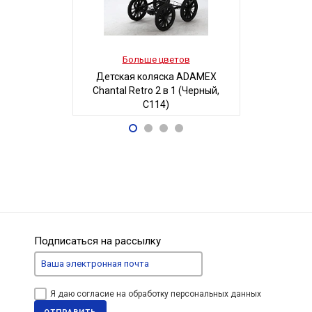
Больше цветов
Боль
Детская коляска ADAMEX
Детская
Chantal Retro 2 в 1 (Черный,
MAGICO-MI
C114)
Б
68 700
5
Р
Подписаться на рассылку
Я даю согласие на обработку персональных данных