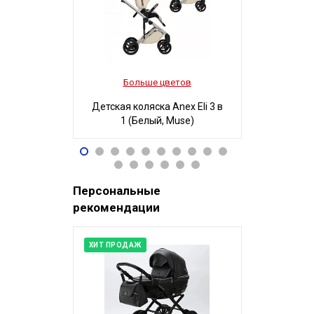
Больше цветов
Боль
Детская коляска Anex Eli 3 в
Детская ко
1 (Белый, Muse)
3 в 1
96 490
32
Р
Персональные
рекомендации
ХИТ ПРОДАЖ