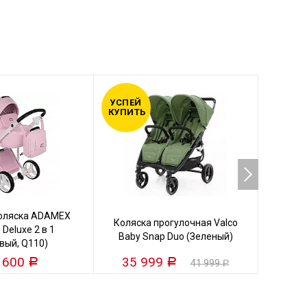
УСПЕЙ
УСПЕЙ
КУПИТЬ
КУПИТ
коляска ADAMEX
Кол
Коляска прогулочная Valco
 Deluxe 2 в 1
VALC
Baby Snap Duo (Зеленый)
вый, Q110)
 600
35 999
25
Р
Р
41 999
Р