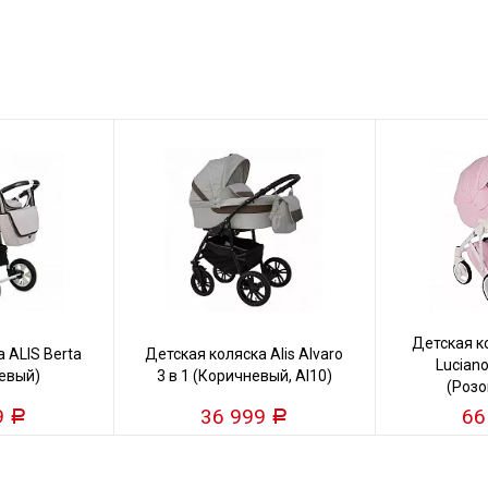
Детская 
 ALIS Berta
Детская коляска Alis Alvaro
Luciano
жевый)
3 в 1 (Коричневый, Al10)
(Розо
9
36 999
66
Р
Р