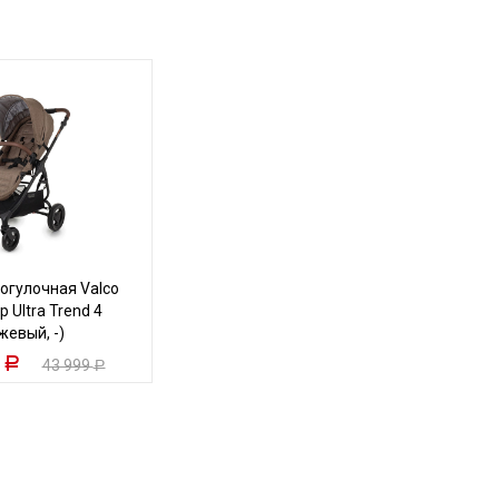
огулочная Valco
 Ultra Trend 4
жевый, -)
9
Р
43 999
Р