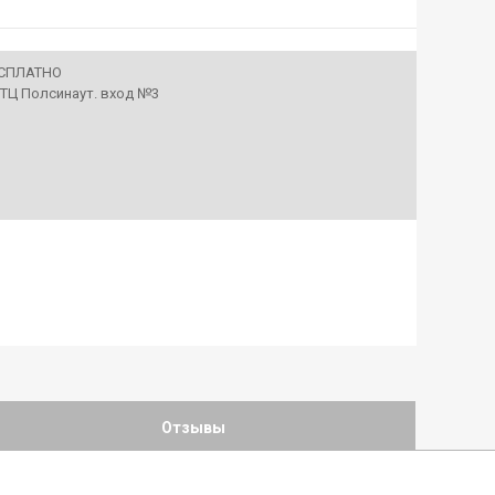
ЕСПЛАТНО
• ТЦ Полсинаут. вход №3
Отзывы