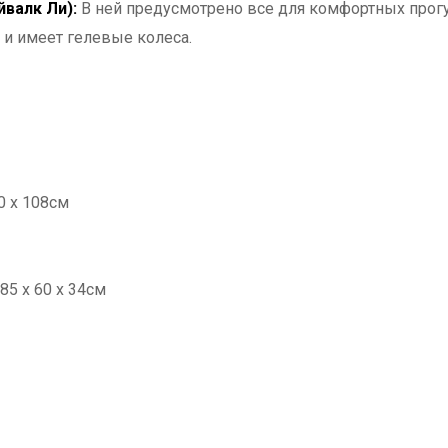
валк Ли):
В ней предусмотрено все для комфортных прогу
и имеет гелевые колеса.
0 х 108см
85 х 60 х 34см