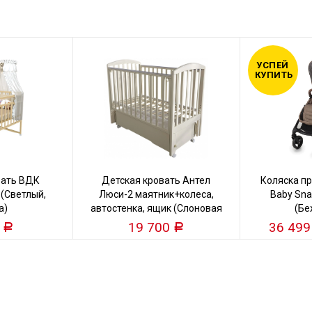
УСПЕЙ
КУПИТЬ
вать ВДК
Детская кровать Антел
Коляска пр
 (Светлый,
Люси-2 маятник+колеса,
Baby Snap
а)
автостенка, ящик (Слоновая
(Бе
кость)
0
19 700
36 49
Р
Р