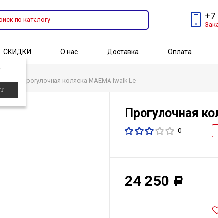
+7
Зак
СКИДКИ
О нас
Доставка
Оплата
?
Бренды
Акции
ки
Прогулочная коляска МАЕМА Iwalk Le
ЕТ
Прогулочная ко
0
24 250
Р