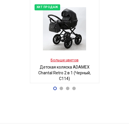
ХИТ ПРОДАЖ
Больше цветов
Боль
Детская коляска ADAMEX
Детская
Chantal Retro 2 в 1 (Черный,
MAGICO-MI
C114)
Б
68 700
5
Р