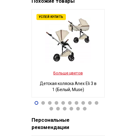
Похожие товары
УСПЕЙ КУПИТЬ
Больше цветов
Боль
Детская коляска Anex Eli 3 в
Детская ко
1 (Белый, Muse)
3 в 1
96 490
32
Р
Персональные
рекомендации