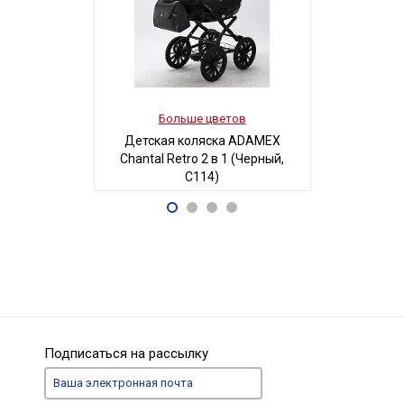
Больше цветов
Боль
Детская коляска ADAMEX
Детская 
Chantal Retro 2 в 1 (Черный,
Люси-2 м
C114)
автостенка
68 700
19
Р
Подписаться на рассылку