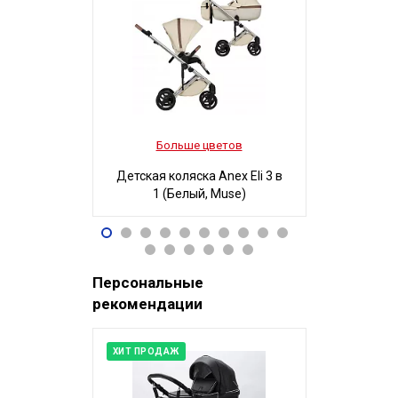
Больше цветов
Боль
Детская коляска Anex Eli 3 в
Детская ко
1 (Белый, Muse)
3 в 1
96 490
32
Р
Персональные
рекомендации
ХИТ ПРОДАЖ