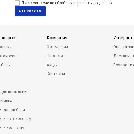
Я даю согласие на обработку персональных данных
ОТПРАВИТЬ
товаров
Компания
Интернет
оляски
О компании
Оплата за
втокресла
Новости
Доставка 
ебель
Акции
Возврат и
Контакты
 для кормления
гигиена
ы для мебели
ы к автокреслам
ы к коляскам