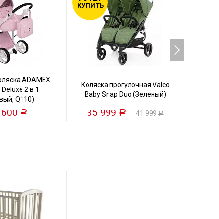
КУПИТЬ
КУПИТ
коляска ADAMEX
Кол
Коляска прогулочная Valco
 Deluxe 2 в 1
VALC
Baby Snap Duo (Зеленый)
вый, Q110)
 600
35 999
25
Р
Р
41 999
Р