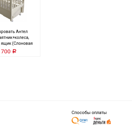
кровать Антел
аятник+колеса,
, ящик (Слоновая
кость)
 700
Р
Способы оплаты