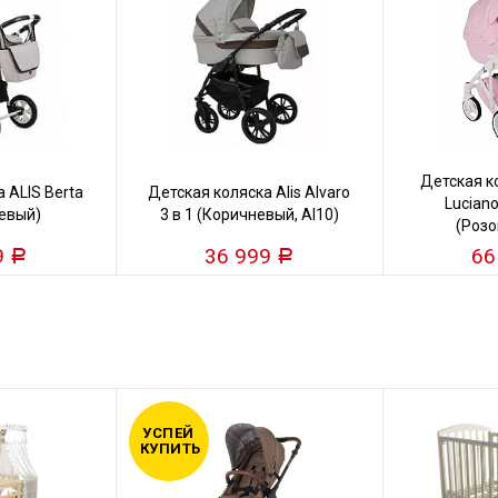
Детская 
 ALIS Berta
Детская коляска Alis Alvaro
Luciano
жевый)
3 в 1 (Коричневый, Al10)
(Розо
9
36 999
66
Р
Р
УСПЕЙ
КУПИТЬ