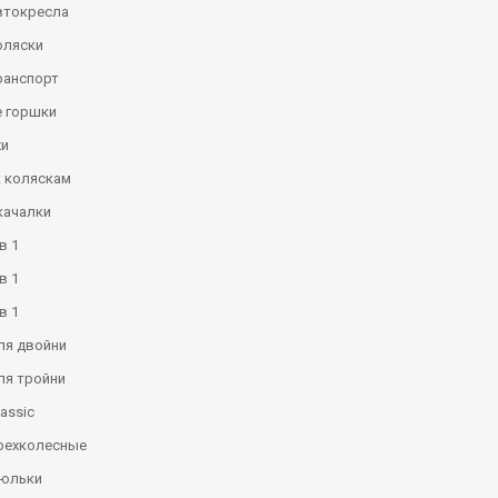
втокресла
оляски
ранспорт
 горшки
и
к коляскам
качалки
в 1
в 1
в 1
ля двойни
ля тройни
assic
рехколесные
люльки