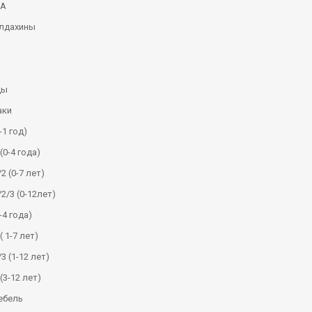
КА
алдахины
ды
аки
-1 год)
(0-4 года)
2 (0-7 лет)
/2/3 (0-12лет)
-4 года)
( 1-7 лет)
3 (1-12 лет)
(3-12 лет)
ебель