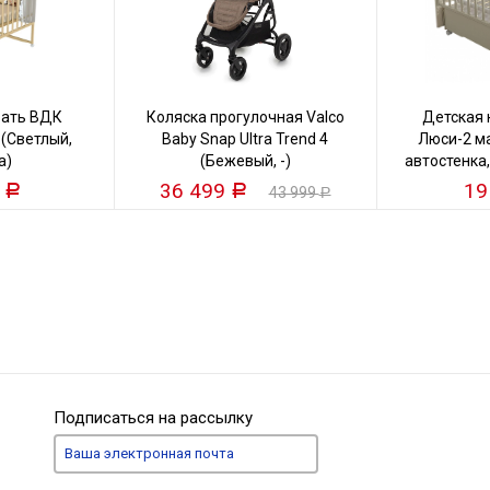
вать ВДК
Коляска прогулочная Valco
Детская 
 (Светлый,
Baby Snap Ultra Trend 4
Люси-2 м
а)
(Бежевый, -)
автостенка
0
36 499
19
Р
Р
43 999
Р
Подписаться на рассылку