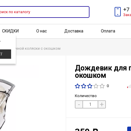
+7
Зак
СКИДКИ
О нас
Доставка
Оплата
?
Бренды
Акции
 прогулочной коляски с окошком
ЕТ
Дождевик для п
окошком
0
Количество
-
+