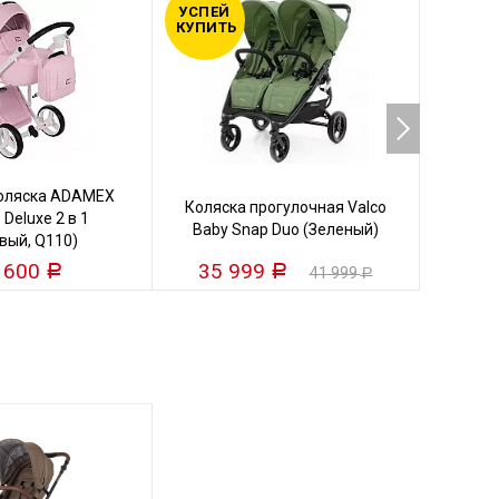
УСПЕЙ
УСПЕЙ
КУПИТЬ
КУПИТ
коляска ADAMEX
Кол
Коляска прогулочная Valco
 Deluxe 2 в 1
VALC
Baby Snap Duo (Зеленый)
вый, Q110)
 600
35 999
25
Р
Р
41 999
Р