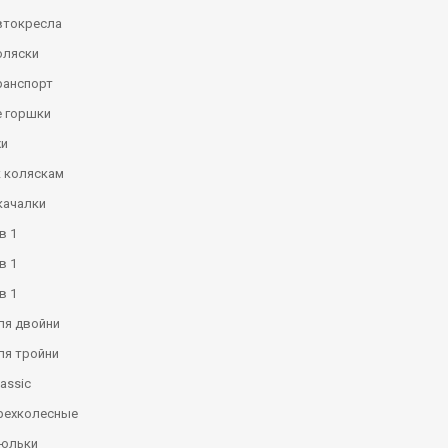
втокресла
оляски
ранспорт
 горшки
и
к коляскам
качалки
в 1
в 1
в 1
ля двойни
ля тройни
assic
рехколесные
люльки