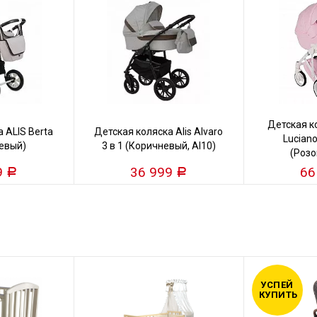
Детская 
 ALIS Berta
Детская коляска Alis Alvaro
Luciano
жевый)
3 в 1 (Коричневый, Al10)
(Розо
9
36 999
66
Р
Р
УСПЕЙ
КУПИТЬ