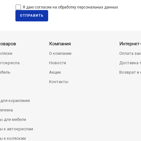
Я даю согласие на обработку персональных данных
ОТПРАВИТЬ
товаров
Компания
Интернет
оляски
О компании
Оплата за
втокресла
Новости
Доставка 
ебель
Акции
Возврат и
Контакты
 для кормления
гигиена
ы для мебели
ы к автокреслам
ы к коляскам