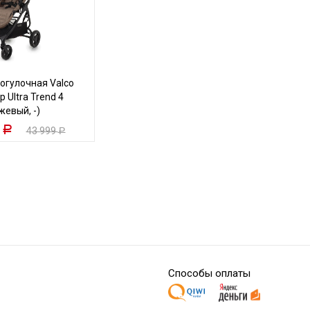
огулочная Valco
 Ultra Trend 4
жевый, -)
9
Р
43 999
Р
Способы оплаты