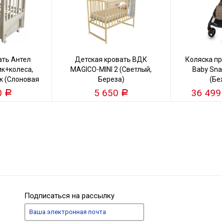
ать Антел
Детская кровать ВДК
Коляска пр
к+колеса,
MAGICO-MINI 2 (Светлый,
Baby Snap
к (Слоновая
Береза)
(Бе
)
0
5 650
36 49
Р
Р
Подписаться на рассылку