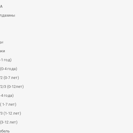
КА
алдахины
ды
аки
-1 год)
(0-4 года)
2 (0-7 лет)
/2/3 (0-12лет)
-4 года)
( 1-7 лет)
3 (1-12 лет)
(3-12 лет)
ебель