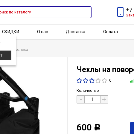
+7
Зак
СКИДКИ
О нас
Доставка
Оплата
?
Бренды
Акции
оротные колеса
ЕТ
Чехлы на повор
0
Количество
-
+
600
Р