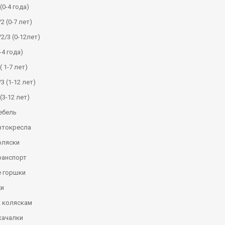
(0-4 года)
2 (0-7 лет)
/2/3 (0-12лет)
-4 года)
( 1-7 лет)
3 (1-12 лет)
(3-12 лет)
ебель
втокресла
оляски
ранспорт
 горшки
и
к коляскам
качалки