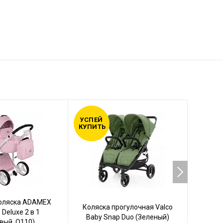
УСПЕЙ
УСПЕЙ
КУПИТЬ
КУПИТ
коляска ADAMEX
Кол
Коляска прогулочная Valco
 Deluxe 2 в 1
VALC
Baby Snap Duo (Зеленый)
вый, Q110)