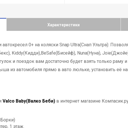
Характеристики
и автокресел 0+ на коляски
Snap Ultra(Снап Ультра):
П
озволя
екс), Kiddy(Кидди),BeSafe(Бисейф), Nuna(Нуна), Joie(Джойе)
огулок и поездок вам достаточно будет взять только раму 
ша из автомобиля прямо в авто люльке, установить её на 
и
Valco Baby(Валко Беби)
в интернет магазине Компасик.р
 Борки)
тер, 1 этаж.