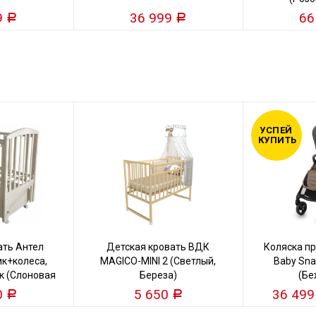
9
36 999
66
Р
Р
УСПЕЙ
КУПИТЬ
ать Антел
Детская кровать ВДК
Коляска пр
к+колеса,
MAGICO-MINI 2 (Светлый,
Baby Snap
к (Слоновая
Береза)
(Бе
)
0
5 650
36 49
Р
Р