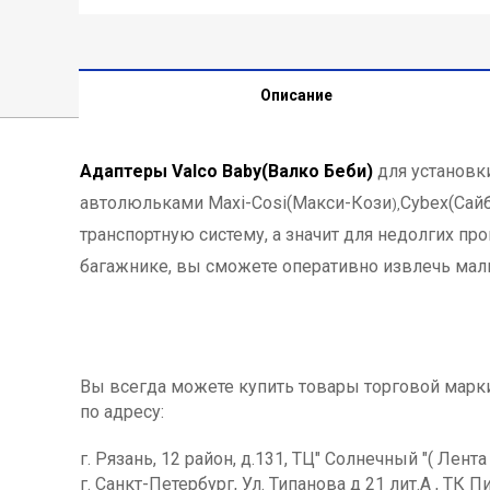
Описание
Адаптеры Valco Baby(Валко Беби)
для установк
автолюльками
Maxi-Cosi(Maкси-Кози
Cybex(Сайб
),
транспортную систему, а значит для недолгих пр
багажнике, вы сможете оперативно извлечь малы
Вы всегда можете купить товары торговой марк
по адресу:
г. Рязань, 12 район, д.131, ТЦ" Солнечный "( Лента
г. Санкт-Петербург, Ул. Типанова д 21 лит.А , ТК Пи