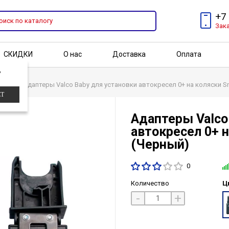
+7
Зак
СКИДКИ
О нас
Доставка
Оплата
?
Бренды
Акции
ки
Адаптеры Valco Baby для установки автокресел 0+ на коляски Sn
ЕТ
Адаптеры Valco
автокресел 0+ н
(Черный)
0
Количество
Ц
-
+