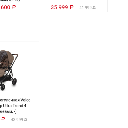
 600
35 999
25
Р
Р
41 999
Р
огулочная Valco
 Ultra Trend 4
жевый, -)
9
Р
43 999
Р