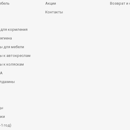
ебель
Акции
Возврат и
Контакты
 для кормления
гигиена
ы для мебели
ы к автокреслам
ы к коляскам
КА
алдахины
ды
аки
-1 год)