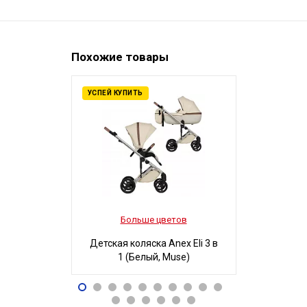
Похожие товары
УСПЕЙ КУПИТЬ
Больше цветов
Боль
Детская коляска Anex Eli 3 в
Детская ко
1 (Белый, Muse)
3 в 1
96 490
32
Р