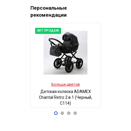
Персональные
рекомендации
ХИТ ПРОДАЖ
Больше цветов
Боль
Детская коляска ADAMEX
Детская
Chantal Retro 2 в 1 (Черный,
MAGICO-MI
C114)
Б
68 700
5
Р