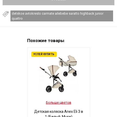
detskoe avtokreslo carmate ailebebe saratto highback junior
quattro
Похожие товары
УСПЕЙ КУПИТЬ
Больше цветов
Боль
Детская коляска Anex Eli 3 в
Детская ко
1 (Белый, Muse)
3 в 1