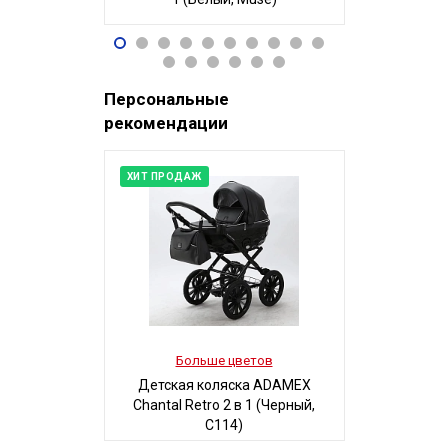
96 490
32
Р
Персональные
рекомендации
ХИТ ПРОДАЖ
Больше цветов
Боль
Детская коляска ADAMEX
Детская
Chantal Retro 2 в 1 (Черный,
MAGICO-MI
C114)
Б