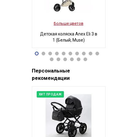
Больше цветов
Боль
Детская коляска Anex Eli 3 в
Детская ко
1 (Белый, Muse)
3 в 1
96 490
32
Р
Персональные
рекомендации
ХИТ ПРОДАЖ