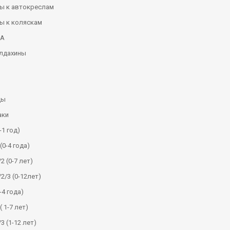
ы к автокреслам
ы к коляскам
КА
алдахины
ды
аки
-1 год)
(0-4 года)
2 (0-7 лет)
/2/3 (0-12лет)
-4 года)
( 1-7 лет)
3 (1-12 лет)