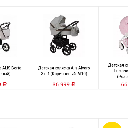
Детская 
 ALIS Berta
Детская коляска Alis Alvaro
Luciano
жевый)
3 в 1 (Коричневый, Al10)
(Розо
9
36 999
66
Р
Р