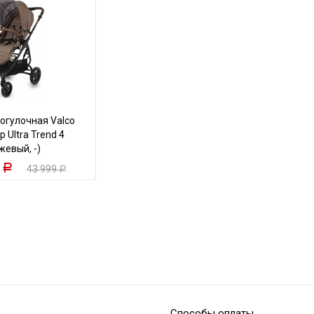
огулочная Valco
 Ultra Trend 4
жевый, -)
9
Р
43 999
Р
Способы оплаты