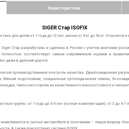
Характеристики
SIGER Стар ISOFIX
тано для детей от 1 года до 12 лет, весом от 9 кг до 36 кг. Относится к 
Siger Стар разработаны и сделаны в России с учетом анатомии россий
ER полностью соответствует самым современным нормам и правилам
бно даже в дальней дороге.
енчатый производственный контроль качества. Двухпозиционная регул
. Мягкий подголовник, специальная ортопедическая спинка, 3х-пози
оездки. Чехол изготовлен из качественного износостойкого и гипоалл
тные группы: от 1 года до 3-4 лет (полная комплектация), от 3 до 6-7 
танавливается в салоне автомобиля в положении – лицом вперед. Ко
сти. А также присутствует система ISOFIX.