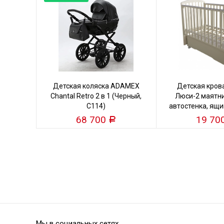
Детская коляска ADAMEX
Детская кров
Chantal Retro 2 в 1 (Черный,
Люси-2 маятни
C114)
автостенка, ящи
кость
68 700
19 70
Р
Мы в социальных сетях