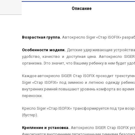
Описание
Возрастная группа.
Автокресло Siger «Стар ISOFIX» разрабо
Особенности модели.
Детские удерживающие устройства 
удобство, качество и доступная цена. Автокресло SIG
организма. Это значит, что Вашему ребенку в нем будет удо
Каждое автокресло SIGER Стар ISOFIX проходит трехступ
Siger «Стар ISOFIX» под зимнюю и летнюю одежду ребенка
внутренних ремней повышают уровень комфорта во время п
переноски.
Кресло Siger «Стар ISOFIX» трансформируется под три возрас
(бустер).
Крепление и установка.
Автокресло SIGER Стар ISOFIX ус
фиксируется внутренними пятиточечными ремнями безопасно