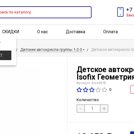
+7
Зак
СКИДКИ
О нас
Доставка
Оплата
?
Бренды
Акции
кресла
Детские автокресла группы 1-2-3
Детское автокресло Sig
ЕТ
Детское автокре
Isofix Геометри
Артикул: kres0478
0
Количество
-
+