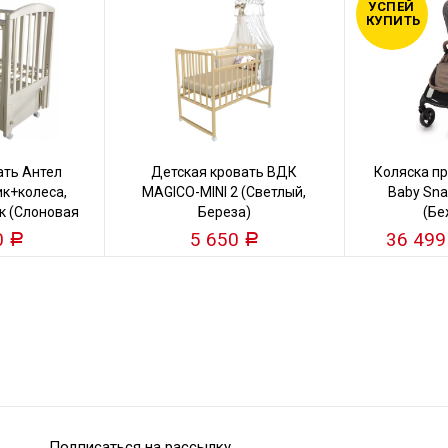
УСПЕЙ
КУПИТЬ
ать Антел
Детская кровать ВДК
Коляска пр
к+колеса,
MAGICO-MINI 2 (Светлый,
Baby Snap
к (Слоновая
Береза)
(Бе
)
0
5 650
36 49
Р
Р
Подписаться на рассылку