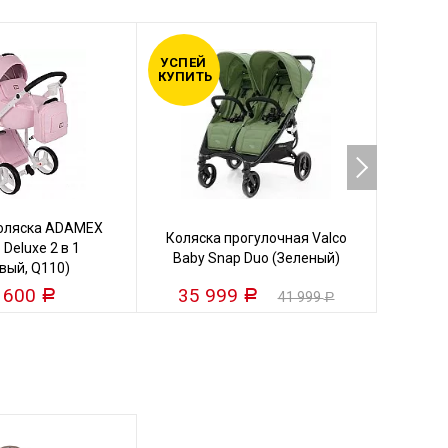
УСПЕЙ
УСПЕЙ
КУПИТЬ
КУПИТ
коляска ADAMEX
Кол
Коляска прогулочная Valco
 Deluxe 2 в 1
VALC
Baby Snap Duo (Зеленый)
вый, Q110)
 600
35 999
25
Р
Р
41 999
Р