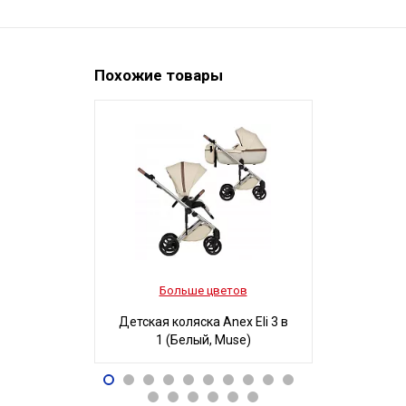
Похожие товары
Больше цветов
Боль
Детская коляска Anex Eli 3 в
Детская ко
1 (Белый, Muse)
3 в 1
96 490
32
Р