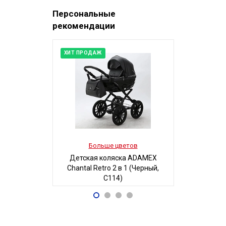
Персональные
рекомендации
ХИТ ПРОДАЖ
Больше цветов
Боль
Детская коляска ADAMEX
Детская 
Chantal Retro 2 в 1 (Черный,
Люси-2 м
C114)
автостенка
68 700
19
Р