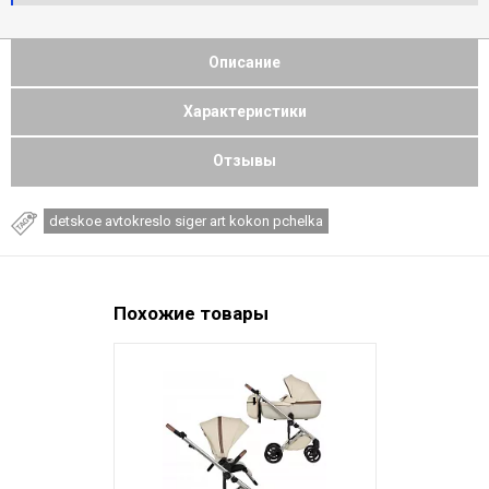
Описание
Характеристики
Отзывы
detskoe avtokreslo siger art kokon pchelka
Похожие товары