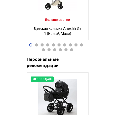
Больше цветов
Боль
Детская коляска Anex Eli 3 в
Детская ко
1 (Белый, Muse)
3 в 1
96 490
32
Р
Персональные
рекомендации
ХИТ ПРОДАЖ