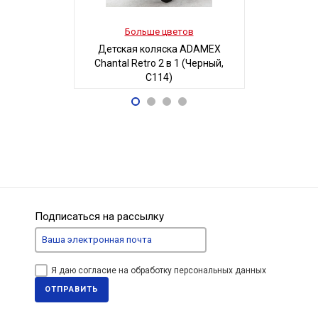
Больше цветов
Боль
Детская коляска ADAMEX
Детская 
Chantal Retro 2 в 1 (Черный,
Люси-2 м
C114)
автостенка
68 700
19
Р
Подписаться на рассылку
Я даю согласие на обработку персональных данных
ОТПРАВИТЬ