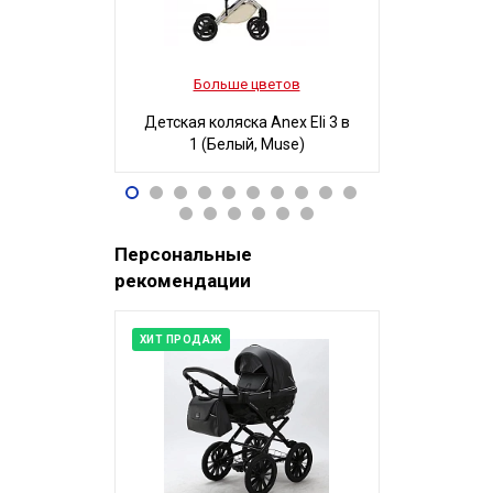
Больше цветов
Боль
Детская коляска Anex Eli 3 в
Детская ко
1 (Белый, Muse)
3 в 1
96 490
32
Р
Персональные
рекомендации
ХИТ ПРОДАЖ