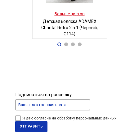
Больше цветов
Боль
Детская коляска ADAMEX
Детская 
Chantal Retro 2 в 1 (Черный,
Люси-2 м
C114)
автостенка
68 700
19
Р
Подписаться на рассылку
Я даю согласие на обработку персональных данных
ОТПРАВИТЬ