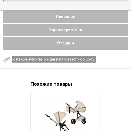
Описание
Характеристики
Отзывы
detskoe avtokreslo siger nautilus isofix goluboy
Похожие товары