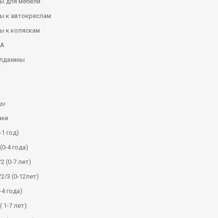
ы для мебели
ы к автокреслам
ы к коляскам
КА
алдахины
ды
аки
-1 год)
(0-4 года)
2 (0-7 лет)
/2/3 (0-12лет)
-4 года)
( 1-7 лет)