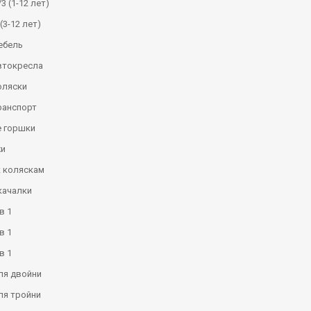
3 (1-12 лет)
(3-12 лет)
ебель
втокресла
оляски
ранспорт
 горшки
и
к коляскам
качалки
в 1
в 1
в 1
ля двойни
ля тройни