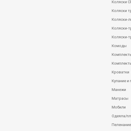
Коляски Сl
Коляски т
Коляски-
Коляски-
Коляски-т
Комоды
Комплекты
Комплекты
Кроватки
Купание и 
Манежи
Матрасы
Мобили
Одеяла/п
Пеленание