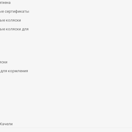
игиена
ые сертификаты
ые коляски
ые коляски для
яски
 для кормления
Качели