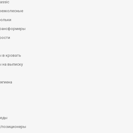
assic
рехколесные
люльки
трансформеры
рости
 в кровать
 на выписку
гигиена
леды
/позиционеры