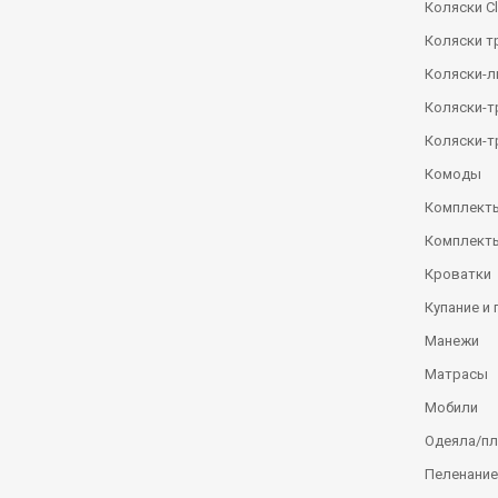
Коляски Сl
Коляски т
Коляски-
Коляски-
Коляски-т
Комоды
Комплекты
Комплекты
Кроватки
Купание и 
Манежи
Матрасы
Мобили
Одеяла/п
Пеленание