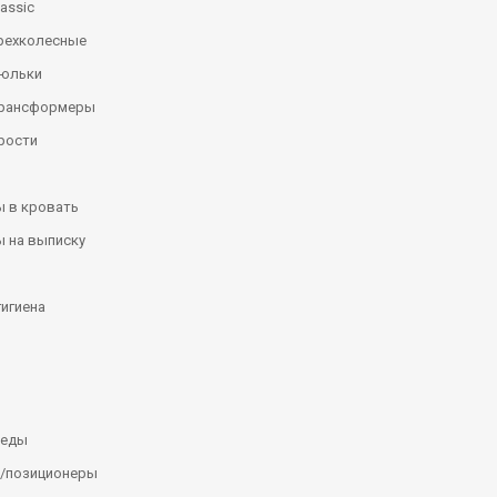
assic
рехколесные
люльки
трансформеры
рости
 в кровать
 на выписку
гигиена
леды
/позиционеры