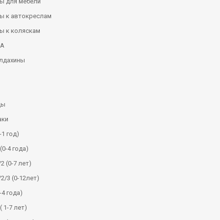
ы для мебели
ы к автокреслам
ы к коляскам
КА
алдахины
ды
аки
-1 год)
(0-4 года)
2 (0-7 лет)
/2/3 (0-12лет)
-4 года)
( 1-7 лет)