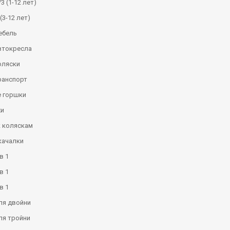
3 (1-12 лет)
(3-12 лет)
ебель
втокресла
оляски
ранспорт
 горшки
и
к коляскам
качалки
в 1
в 1
в 1
ля двойни
ля тройни