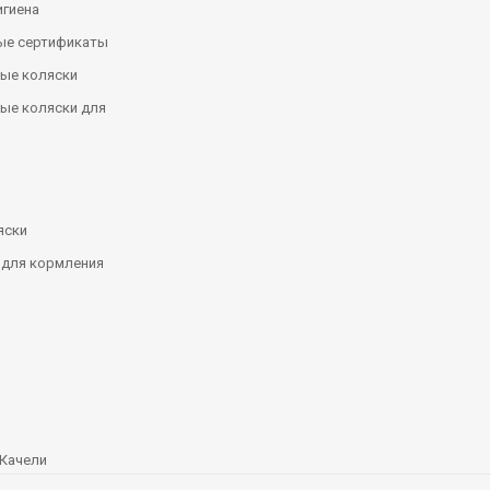
игиена
ые сертификаты
ые коляски
ые коляски для
яски
 для кормления
Качели