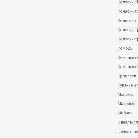
Коляски Сl
Коляски т
Коляски-
Коляски-
Коляски-т
Комоды
Комплекты
Комплекты
Кроватки
Купание и 
Манежи
Матрасы
Мобили
Одеяла/п
Пеленание