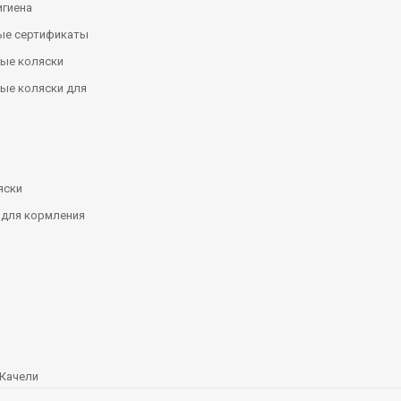
игиена
ые сертификаты
ые коляски
ые коляски для
яски
 для кормления
Качели