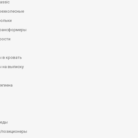
assic
рехколесные
люльки
трансформеры
рости
 в кровать
 на выписку
гигиена
леды
/позиционеры