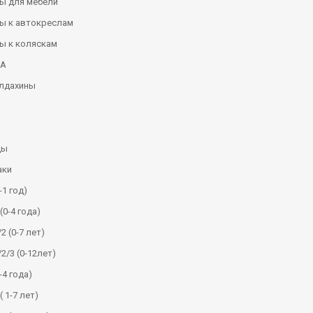
ы для мебели
ы к автокреслам
ы к коляскам
КА
алдахины
ды
аки
-1 год)
(0-4 года)
2 (0-7 лет)
/2/3 (0-12лет)
-4 года)
( 1-7 лет)