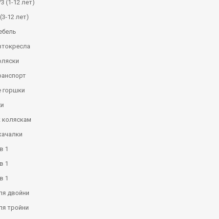
3 (1-12 лет)
(3-12 лет)
ебель
втокресла
оляски
ранспорт
 горшки
и
к коляскам
качалки
в 1
в 1
в 1
ля двойни
ля тройни