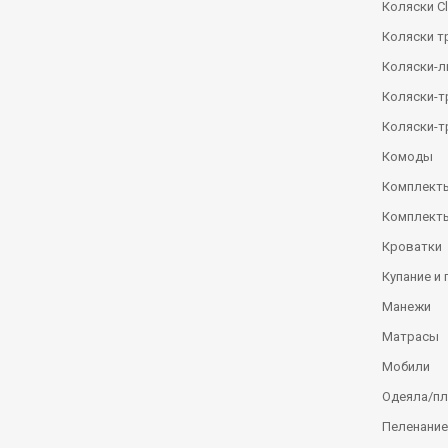
Коляски Сl
Коляски т
Коляски-
Коляски-
Коляски-т
Комоды
Комплекты
Комплекты
Кроватки
Купание и 
Манежи
Матрасы
Мобили
Одеяла/п
Пеленание