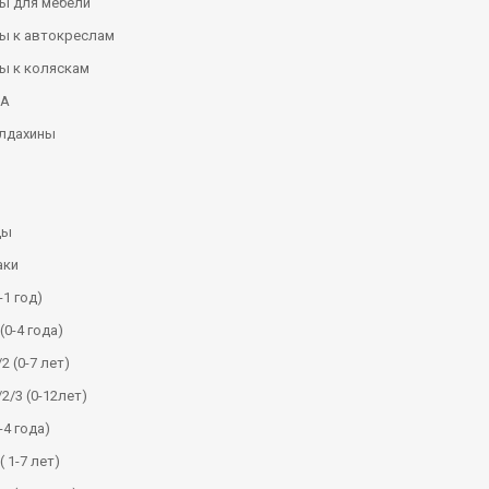
ы для мебели
ы к автокреслам
ы к коляскам
КА
алдахины
ды
аки
-1 год)
(0-4 года)
2 (0-7 лет)
/2/3 (0-12лет)
-4 года)
( 1-7 лет)