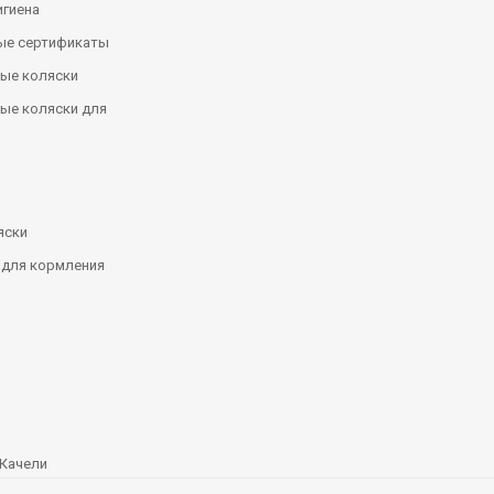
игиена
ые сертификаты
ые коляски
ые коляски для
яски
 для кормления
Качели