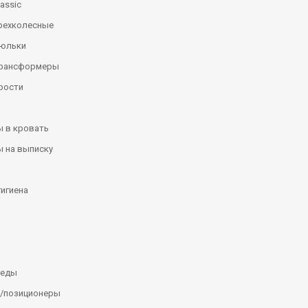
assic
рехколесные
люльки
трансформеры
рости
 в кровать
 на выписку
гигиена
леды
/позиционеры