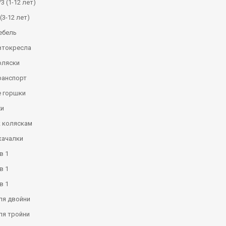
3 (1-12 лет)
(3-12 лет)
ебель
втокресла
оляски
ранспорт
 горшки
и
к коляскам
качалки
в 1
в 1
в 1
ля двойни
ля тройни