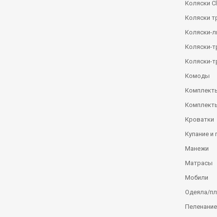
Коляски Сl
Коляски т
Коляски-
Коляски-
Коляски-т
Комоды
Комплекты
Комплекты
Кроватки
Купание и 
Манежи
Матрасы
Мобили
Одеяла/п
Пеленание