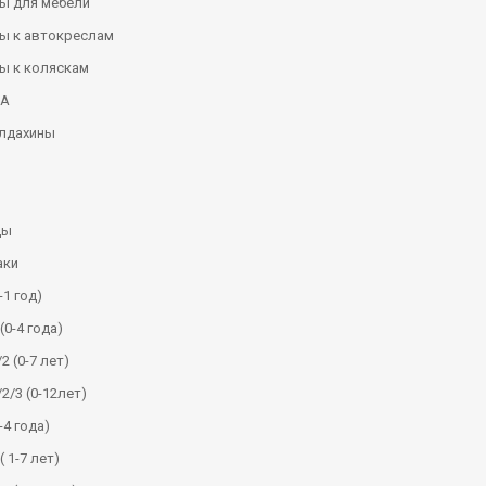
ы для мебели
ы к автокреслам
ы к коляскам
КА
алдахины
ды
аки
-1 год)
(0-4 года)
2 (0-7 лет)
/2/3 (0-12лет)
-4 года)
( 1-7 лет)