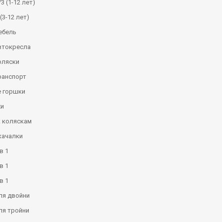
3 (1-12 лет)
(3-12 лет)
ебель
втокресла
оляски
ранспорт
 горшки
и
к коляскам
качалки
в 1
в 1
в 1
ля двойни
ля тройни