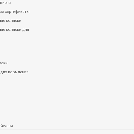
игиена
ые сертификаты
ые коляски
ые коляски для
яски
 для кормления
Качели