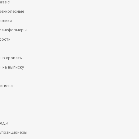
assic
рехколесные
люльки
трансформеры
рости
 в кровать
 на выписку
гигиена
леды
/позиционеры