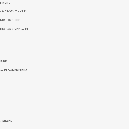
игиена
ые сертификаты
ые коляски
ые коляски для
яски
 для кормления
Качели