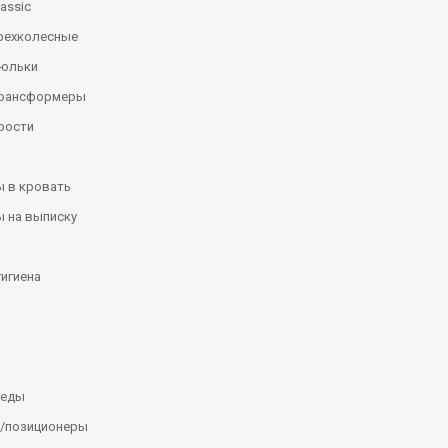
assic
рехколесные
люльки
трансформеры
рости
 в кровать
 на выписку
гигиена
леды
/позиционеры