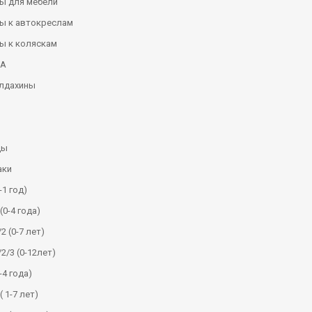
ы для мебели
ы к автокреслам
ы к коляскам
КА
алдахины
ды
аки
-1 год)
(0-4 года)
2 (0-7 лет)
/2/3 (0-12лет)
-4 года)
( 1-7 лет)