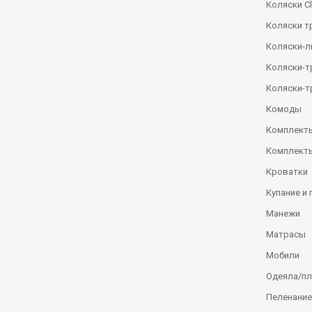
Коляски Сl
Коляски т
Коляски-
Коляски-
Коляски-т
Комоды
Комплекты
Комплекты
Кроватки
Купание и 
Манежи
Матрасы
Мобили
Одеяла/п
Пеленание