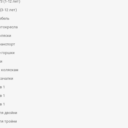
3 (1-12 лет)
(3-12 лет)
ебель
втокресла
оляски
ранспорт
 горшки
и
к коляскам
качалки
в 1
в 1
в 1
ля двойни
ля тройни