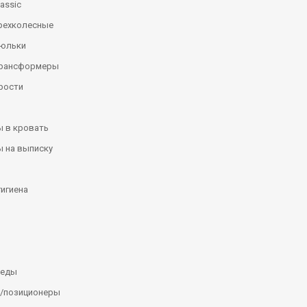
assic
рехколесные
люльки
трансформеры
рости
 в кровать
 на выписку
гигиена
леды
/позиционеры