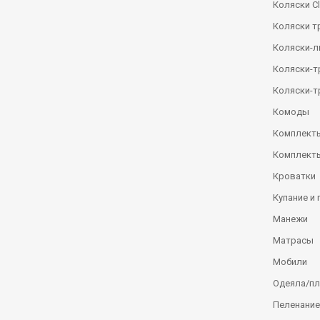
Коляски Сl
Коляски т
Коляски-
Коляски-
Коляски-т
Комоды
Комплекты
Комплекты
Кроватки
Купание и 
Манежи
Матрасы
Мобили
Одеяла/п
Пеленание