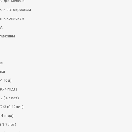
ы для мебели
ы к автокреслам
ы к коляскам
КА
алдахины
ды
аки
-1 год)
(0-4 года)
2 (0-7 лет)
/2/3 (0-12лет)
-4 года)
( 1-7 лет)