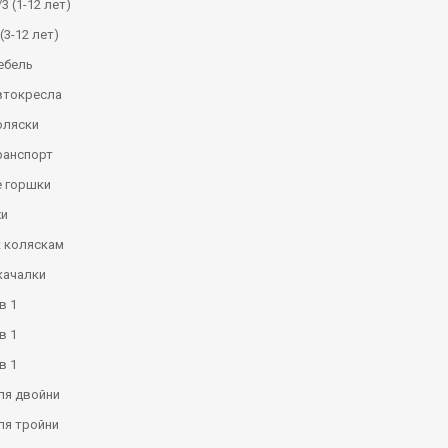
3 (1-12 лет)
(3-12 лет)
ебель
втокресла
оляски
ранспорт
 горшки
и
к коляскам
качалки
в 1
в 1
в 1
ля двойни
ля тройни