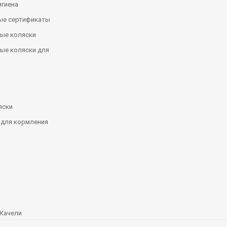
игиена
ые сертификаты
ые коляски
ые коляски для
яски
 для кормления
Качели