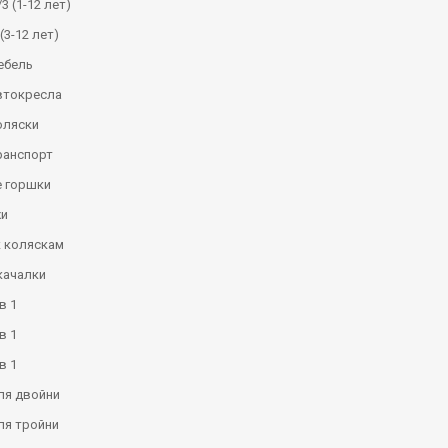
3 (1-12 лет)
(3-12 лет)
ебель
втокресла
оляски
ранспорт
 горшки
и
к коляскам
качалки
в 1
в 1
в 1
ля двойни
ля тройни