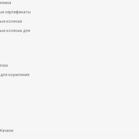
игиена
ые сертификаты
ые коляски
ые коляски для
яски
 для кормления
Качели