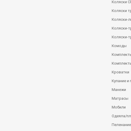
Коляски Сl
Коляски т
Коляски-
Коляски-
Коляски-т
Комоды
Комплекты
Комплекты
Кроватки
Купание и 
Манежи
Матрасы
Мобили
Одеяла/п
Пеленание