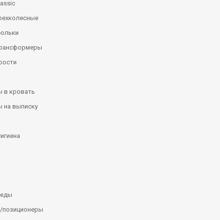
assic
рехколесные
люльки
трансформеры
рости
 в кровать
 на выписку
гигиена
леды
/позиционеры