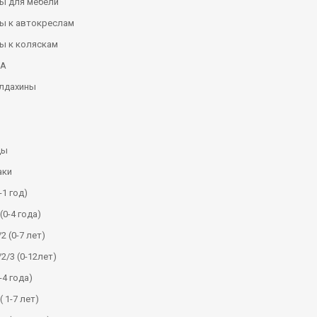
ы для мебели
ы к автокреслам
ы к коляскам
КА
алдахины
ды
аки
-1 год)
(0-4 года)
2 (0-7 лет)
/2/3 (0-12лет)
-4 года)
( 1-7 лет)