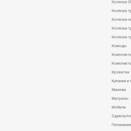
Коляски Сl
Коляски т
Коляски-
Коляски-
Коляски-т
Комоды
Комплекты
Комплекты
Кроватки
Купание и 
Манежи
Матрасы
Мобили
Одеяла/п
Пеленание