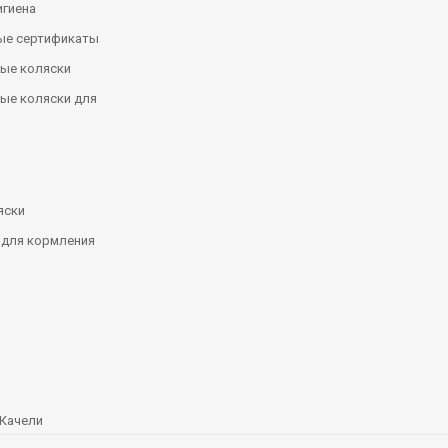
игиена
ые сертификаты
ые коляски
ые коляски для
яски
 для кормления
Качели