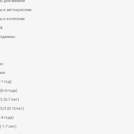
ы для мебели
ы к автокреслам
ы к коляскам
КА
алдахины
ды
аки
-1 год)
(0-4 года)
2 (0-7 лет)
/2/3 (0-12лет)
-4 года)
( 1-7 лет)