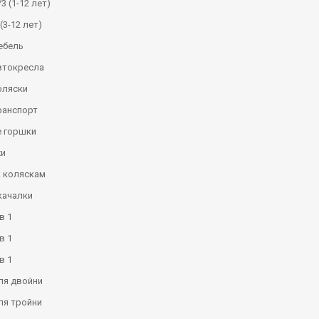
3 (1-12 лет)
(3-12 лет)
ебель
втокресла
оляски
ранспорт
 горшки
и
к коляскам
качалки
в 1
в 1
в 1
ля двойни
ля тройни