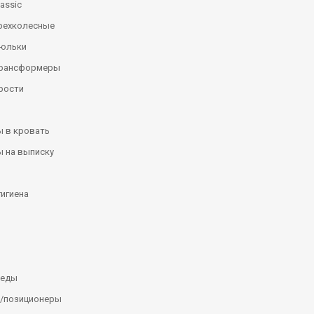
assic
рехколесные
люльки
трансформеры
рости
 в кровать
 на выписку
гигиена
леды
/позиционеры