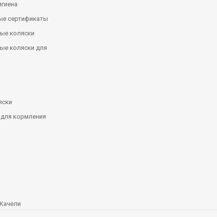
игиена
ые сертификаты
ые коляски
ые коляски для
яски
 для кормления
Качели