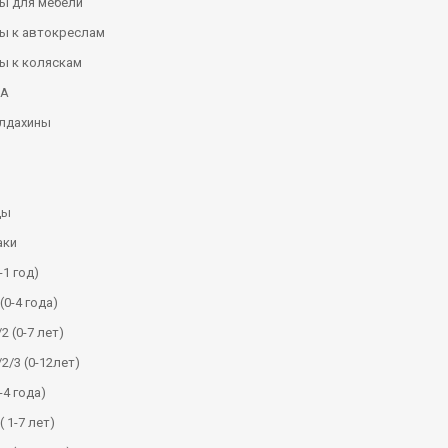
ы для мебели
ы к автокреслам
ы к коляскам
КА
алдахины
ды
аки
-1 год)
(0-4 года)
2 (0-7 лет)
/2/3 (0-12лет)
-4 года)
( 1-7 лет)