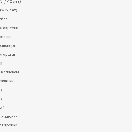
3 (1-12 лет)
(3-12 лет)
ебель
втокресла
оляски
ранспорт
 горшки
и
к коляскам
качалки
в 1
в 1
в 1
ля двойни
ля тройни