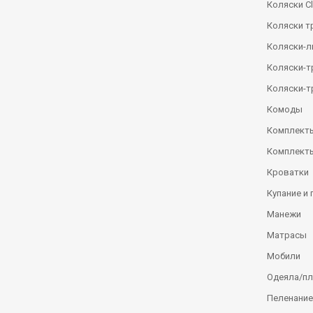
Коляски Сl
Коляски т
Коляски-
Коляски-
Коляски-т
Комоды
Комплекты
Комплекты
Кроватки
Купание и 
Манежи
Матрасы
Мобили
Одеяла/п
Пеленание