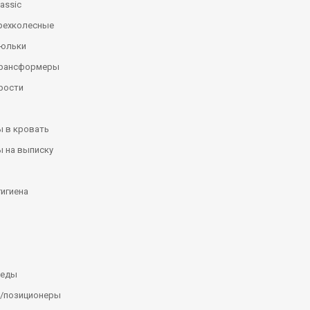
assic
рехколесные
люльки
трансформеры
рости
 в кровать
 на выписку
гигиена
леды
/позиционеры